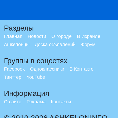
Разделы
Главная
Новости
О городе
В Израиле
Ашкелонцы
Доска объявлений
Форум
Группы в соцсетях
Facebook
Одноклассники
В Контакте
Твиттер
YouTube
Информация
О сайте
Реклама
Контакты
© 2010-2026 ASHKELONINFO