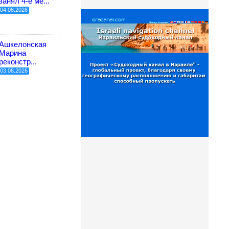
занял 4-е ме...
04.08.2026
Ашкелонская
Марина
реконстр...
03.08.2026