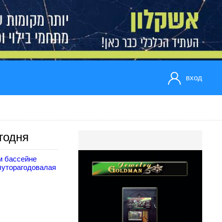
вход
годня
м бассейне
луторагодовалая