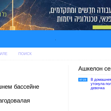
.
АИЛЕ
ПОИСК
Ашкелон се
В домашне
07:23
утонула по
нем бассейне
девочка
агодовалая