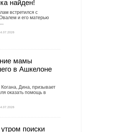
ка найден!
лам встретился с
Ювалем и его матерью
..
24.07.2026
ние мамы
его в Ашкелоне
Когана, Дина, призывает
ля оказать помощь в
24.07.2026
 утром поиски