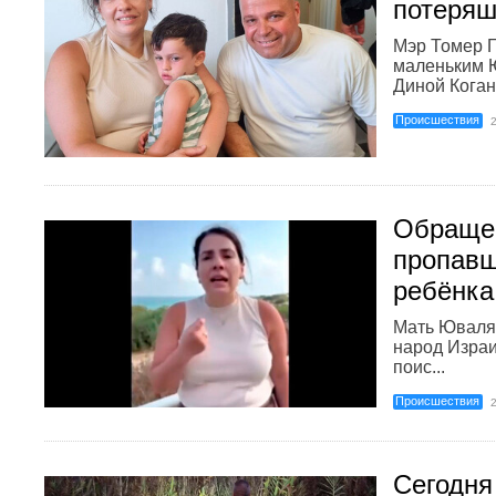
потеряш
Мэр Томер Г
маленьким 
Диной Коган.
Происшествия
Обраще
пропавш
ребёнка
Мать Юваля 
народ Израи
поис...
Происшествия
Сегодня