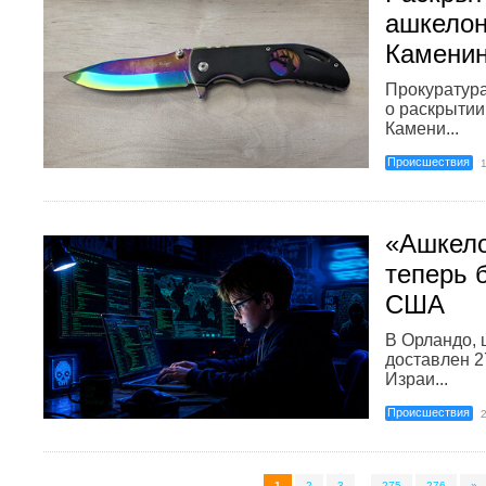
ашкелон
Камени
Прокуратур
о раскрытии
Камени...
Происшествия
«Ашкело
теперь 
США
В Орландо, 
доставлен 2
Израи...
Происшествия
1
2
3
...
275
276
»