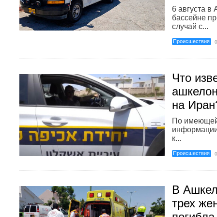
6 августа в
бассейне п
случай с...
Происшествия
Что изв
ашкелон
на Иран
По имеющей
информации,
к...
Происшествия
В Ашкел
трех же
погибла