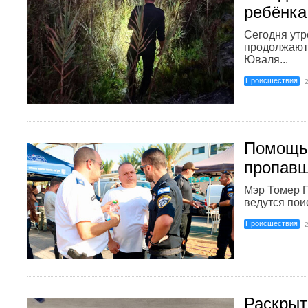
ребёнка
Сегодня утро
продолжаютс
Юваля...
Происшествия
Помощь 
пропавш
Мэр Томер Г
ведутся поис
Происшествия
Раскрыт