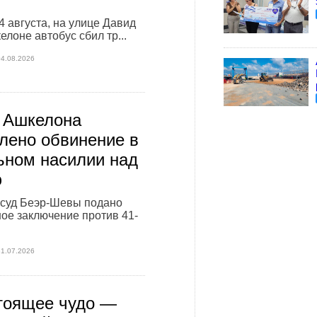
4 августа, на улице Давид
елоне автобус сбил тр...
04.08.2026
 Ашкелона
лено обвинение в
ьном насилии над
ю
 суд Беэр-Шевы подано
ое заключение против 41-
31.07.2026
тоящее чудо —