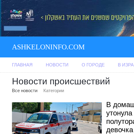
ASHKELONINFO.COM
ГЛАВНАЯ
НОВОСТИ
О ГОРОДЕ
В ИЗР
Новости происшествий
Все новости
Категории
В домаш
утонула
полутор
девочка