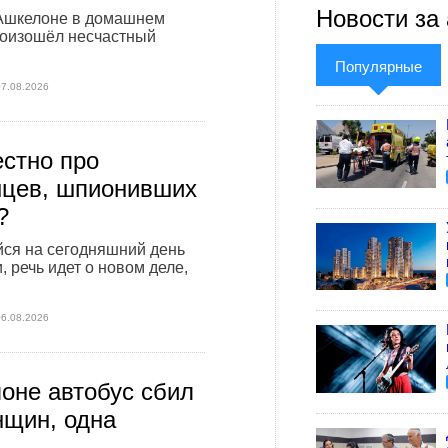
Новости за 
 Ашкелоне в домашнем
роизошёл несчастный
Популярные
07.08.2026
естно про
цев, шпионивших
?
ся на сегодняшний день
 речь идет о новом деле,
06.08.2026
оне автобус сбил
нщин, одна