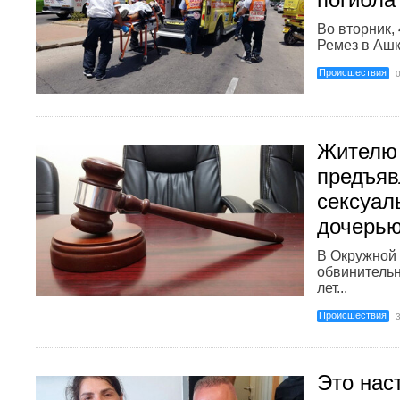
Во вторник, 
Ремез в Ашк
Происшествия
Жителю
предъяв
сексуал
дочерь
В Окружной
обвинительн
лет...
Происшествия
Это нас