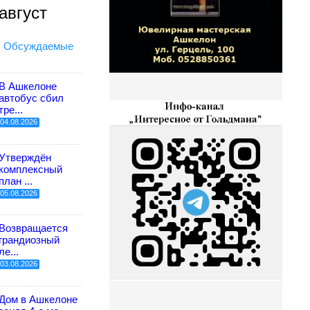
август
Обсуждаемые
В Ашкелоне
автобус сбил
тре...
04.08.2026
Утверждён
комплексный
план ...
05.08.2026
Возвращается
грандиозный
ле...
03.08.2026
Дом в Ашкелоне