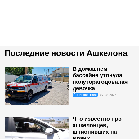
Последние новости Ашкелона
В домашнем
бассейне утонула
полуторагодовалая
девочка
Происшествия
07.08.2026
Что известно про
ашкелонцев,
шпионивших на
Иран?