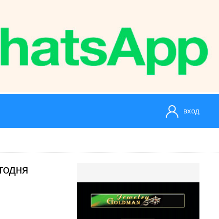
вход
годня