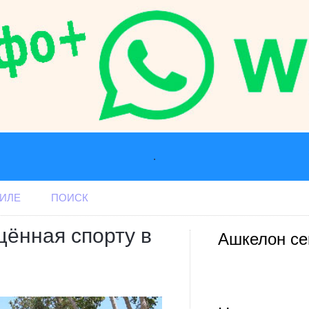
.
АИЛЕ
ПОИСК
щённая спорту в
Ашкелон се