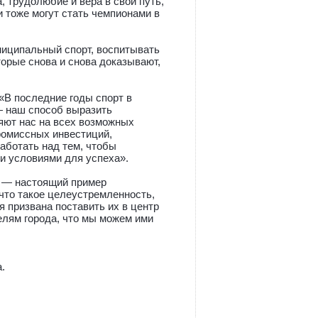
, трудолюбие и вера в свой путь,
и тоже могут стать чемпионами в
иципальный спорт, воспитывать
орые снова и снова доказывают,
 «В последние годы спорт в
— наш способ выразить
яют нас на всех возможных
ромиссных инвестиций,
аботать над тем, чтобы
и условиями для успеха».
ы — настоящий пример
 что такое целеустремленность,
я призвана поставить их в центр
телям города, что мы можем ими
.