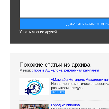
Узнать мнение друзей
Похожие статьи из архива
Метки:
спорт в Ашкелоне
,
рекламная кампания
«Маккаби Нетанель Ашкелон» нач
Новая легкоатлетическая ассоциа
развитием следую
06.11.2025
Город чемпионов