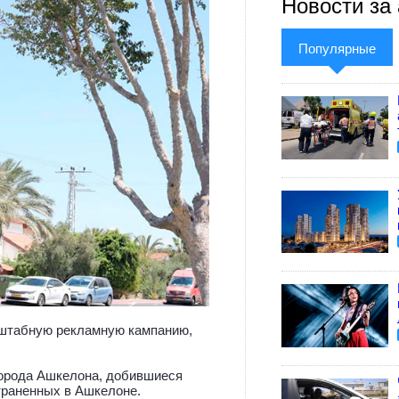
Новости за 
Популярные
сштабную рекламную кампанию,
города Ашкелона, добившиеся
траненных в Ашкелоне.