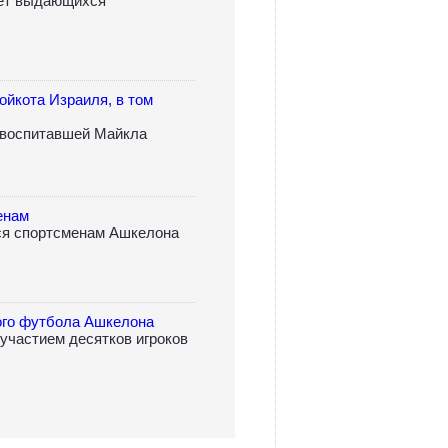
ет выдающихся
ойкота Израиля, в том
, воспитавшей Майкла
енам
я спортсменам Ашкелона
ного футбола Ашкелона
участием десятков игроков