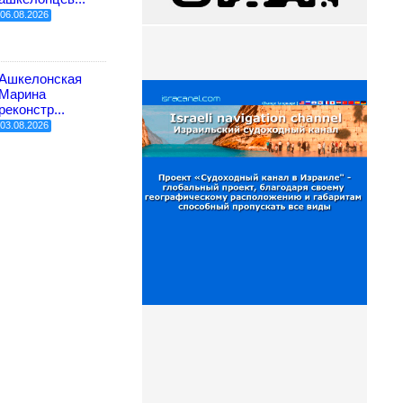
06.08.2026
Ашкелонская
Марина
реконстр...
03.08.2026