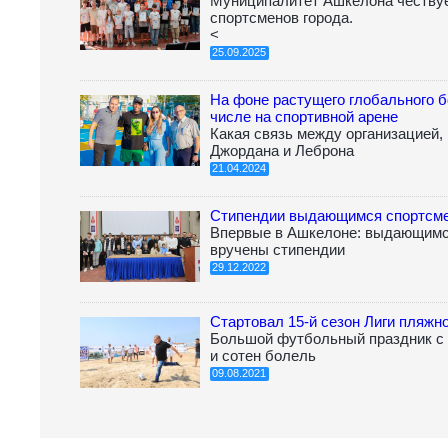
Муниципалитет Ашкелона честву
спортсменов города.
<
25.09.2025
На фоне растущего глобального б
числе на спортивной арене
Какая связь между организацией
Джордана и Леброна
21.04.2024
Стипендии выдающимся спортсм
Впервые в Ашкелоне: выдающимс
вручены стипендии
29.12.2022
Стартовал 15-й сезон Лиги пляж
Большой футбольный праздник с 
и сотен болель
09.08.2021