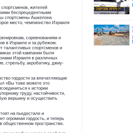
 спортсменов, жителей
своими беспрецедентными
оды спортсмены Ашкелона
торое место, чемпионство Израиля
ренировкам, соревнованиям и
ов в Израиле и за рубежом.
ет талантливых спортсменов и
рамках этой кампании были
онами Израиля в различных
е, стрельбу, акробатику, джиу-
вство гордости за впечатляющие
ыл «Вы тоже можете это
исоединиться к истории
упорному труду, настойчивости,
бую вершину и осуществить
тоят на пьедестале и
т огромная гордость, и теперь
 в общественном пространстве.