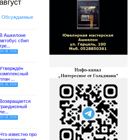
август
Обсуждаемые
В Ашкелоне
автобус сбил
тре...
04.08.2026
Утверждён
комплексный
план ...
05.08.2026
Возвращается
грандиозный
ле...
03.08.2026
Что известно про
ашкелонцев...