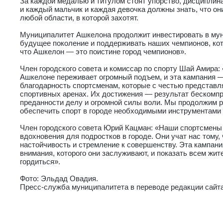
За каждой медалью и титулом стоят упорство, дисциплина
и каждый мальчик и каждая девочка должны знать, что он
любой области, в которой захотят.
Муниципалитет Ашкелона продолжит инвестировать в мун
будущее поколение и поддерживать наших чемпионов, кот
что Ашкелон — это поистине город чемпионов».
Член городского совета и комиссар по спорту Шай Амира:
Ашкелоне переживает огромный подъем, и эта кампания 
благодарность спортсменам, которые с честью представл
спортивных аренах. Их достижения — результат бескомп
преданности делу и огромной силы воли. Мы продолжим р
обеспечить спорт в городе необходимыми инструментами 
Член городского совета Юрий Кацман: «Наши спортсмен
вдохновения для подростков в городе. Они учат нас тому,
настойчивость и стремление к совершенству. Эта кампани
внимания, которого они заслуживают, и показать всем жи
гордиться».
Фото: Эльдад Овадия.
Пресс-служба муниципалитета в переводе редакции сайта