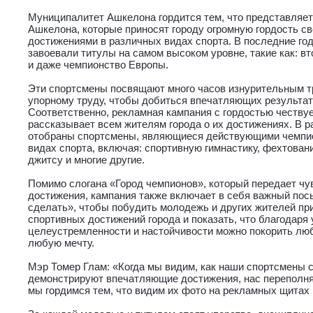
Муниципалитет Ашкелона гордится тем, что представляет
Ашкелона, которые приносят городу огромную гордость 
достижениями в различных видах спорта. В последние г
завоевали титулы на самом высоком уровне, такие как: в
и даже чемпионство Европы.
Эти спортсмены посвящают много часов изнурительным т
упорному труду, чтобы добиться впечатляющих результат
Соответственно, рекламная кампания с гордостью честву
рассказывает всем жителям города о их достижениях. В 
отобраны спортсмены, являющиеся действующими чемпи
видах спорта, включая: спортивную гимнастику, фехтовани
джитсу и многие другие.
Помимо слогана «Город чемпионов», который передает чу
достижения, кампания также включает в себя важный пос
сделать», чтобы побудить молодежь и других жителей пр
спортивных достижений города и показать, что благодаря 
целеустремленности и настойчивости можно покорить лю
любую мечту.
Мэр Томер Глам: «Когда мы видим, как наши спортсмены с
демонстрируют впечатляющие достижения, нас переполняе
мы гордимся тем, что видим их фото на рекламных щитах