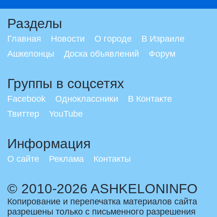
Разделы
Главная
Новости
О городе
В Израиле
Ашкелонцы
Доска объявлений
Форум
Группы в соцсетях
Facebook
Одноклассники
В Контакте
Твиттер
YouTube
Информация
О сайте
Реклама
Контакты
© 2010-2026 ASHKELONINFO
Копирование и перепечатка материалов сайта
разрешены только с письменного разрешения