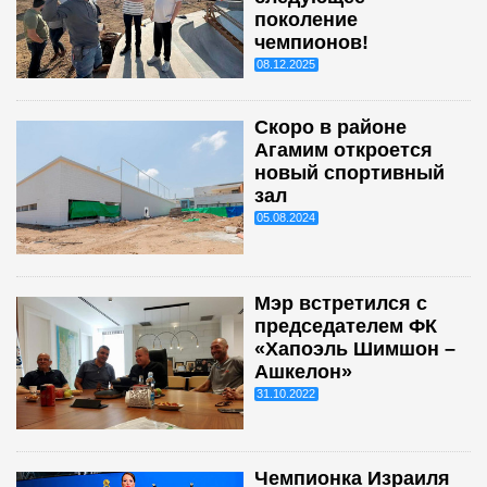
поколение
чемпионов!
08.12.2025
Скоро в районе
Агамим откроется
новый спортивный
зал
05.08.2024
Мэр встретился с
председателем ФК
«Хапоэль Шимшон –
Ашкелон»
31.10.2022
Чемпионка Израиля