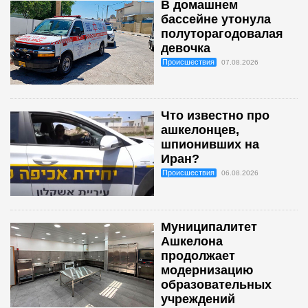
В домашнем
бассейне утонула
полуторагодовалая
девочка
Происшествия
07.08.2026
Что известно про
ашкелонцев,
шпионивших на
Иран?
Происшествия
06.08.2026
Муниципалитет
Ашкелона
продолжает
модернизацию
образовательных
учреждений