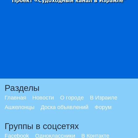
Разделы
Главная
Новости
О городе
В Израиле
Ашкелонцы
Доска объявлений
Форум
Группы в соцсетях
Facebook
Одноклассники
В Контакте