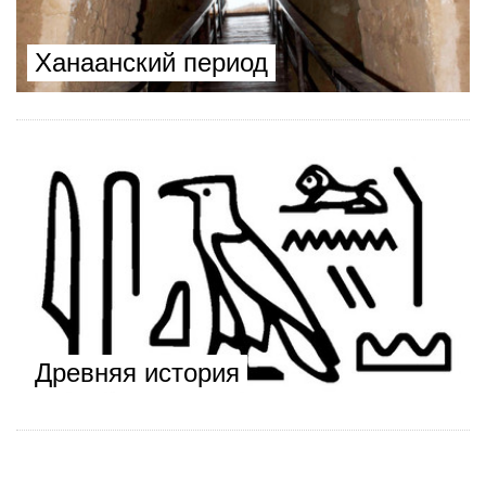
Ханаанский период
Древняя история