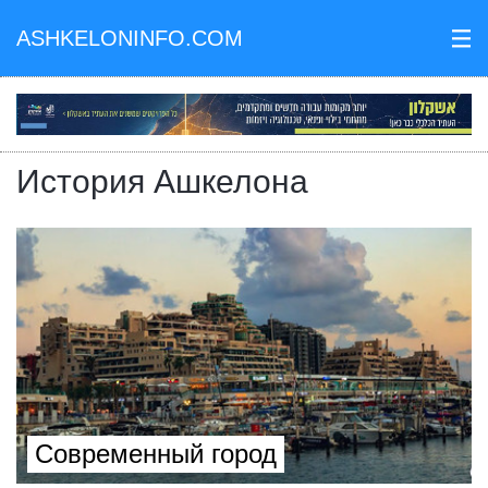
ASHKELONINFO.COM
III
История Ашкелона
Современный город