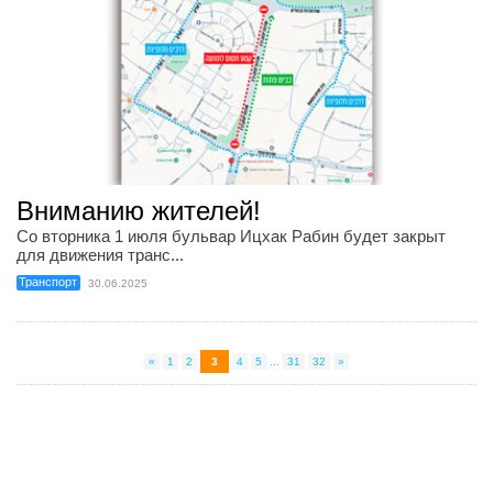
Вниманию жителей!
Со вторника 1 июля бульвар Ицхак Рабин будет закрыт
для движения транс...
Транспорт
30.06.2025
«
1
2
3
4
5
...
31
32
»