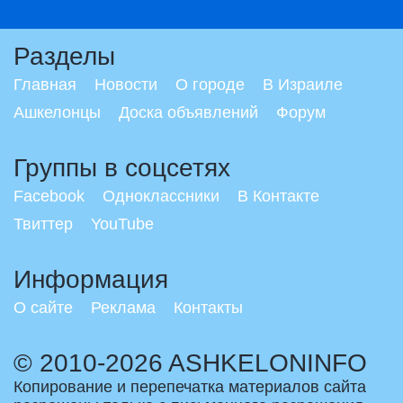
Разделы
Главная
Новости
О городе
В Израиле
Ашкелонцы
Доска объявлений
Форум
Группы в соцсетях
Facebook
Одноклассники
В Контакте
Твиттер
YouTube
Информация
О сайте
Реклама
Контакты
© 2010-2026 ASHKELONINFO
Копирование и перепечатка материалов сайта