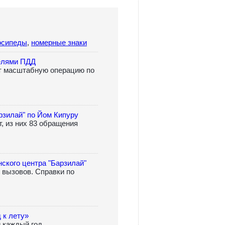
осипеды
,
номерные знаки
елями ПДД
т масштабную операцию по
рзилай" по Йом Кипуру
, из них 83 обращения
ского центра "Барзилай"
 вызовов. Справки по
 к лету»
и каждый год,