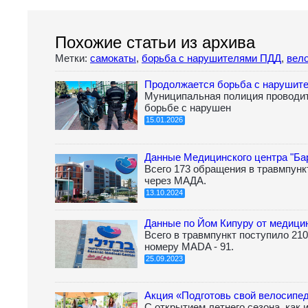
Похожие статьи из архива
Метки:
самокаты
,
борьба с нарушителями ПДД
,
вел
Продолжается борьба с нарушит
Муниципальная полиция проводи
борьбе с нарушен
15.01.2026
Данные Медицинского центра "Ба
Всего 173 обращения в травмпункт
через МАДА.
13.10.2024
Данные по Йом Кипуру от медицин
Всего в травмпункт поступило 210
номеру MАDA - 91.
25.09.2023
Акция «Подготовь свой велосипед
С открытием летнего сезона, как 