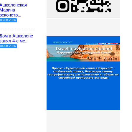
Ашкелонская
Марина
реконстр...
03.08.2026
Дом в Ашкелоне
занял 4-е ме...
04.08.2026