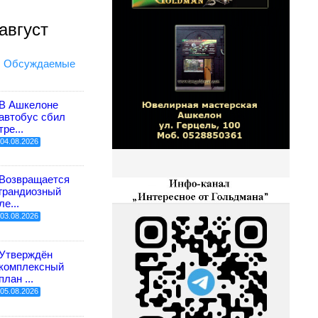
август
Обсуждаемые
В Ашкелоне
автобус сбил
тре...
04.08.2026
Возвращается
грандиозный
ле...
03.08.2026
Утверждён
комплексный
план ...
05.08.2026