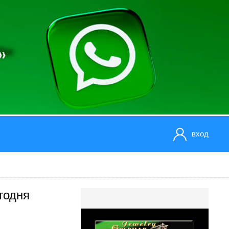
вход
годня