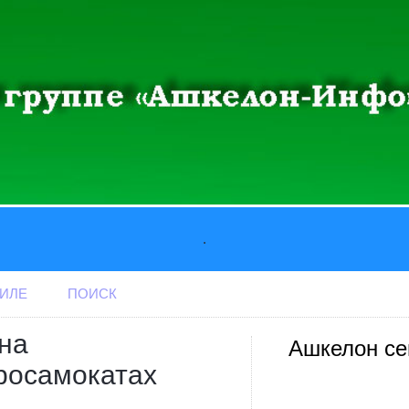
.
АИЛЕ
ПОИСК
на
Ашкелон се
росамокатах