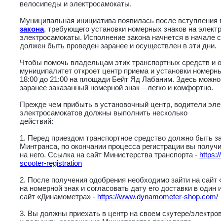
велосипеды и электросамокаты.
Муниципальная инициатива появилась после вступления в 
закона
, требующего установки номерных знаков на элект
электросамокаты. Исполнение закона начнется в начале 
должен быть проведен заранее и осуществлен в эти дни.
Чтобы помочь владельцам этих транспортных средств и о
муниципалитет откроет центр приема и установки номерных
18:00 до 21:00 на площади Бейт Яд Лабаним. Здесь можно
заранее заказанный номерной знак – легко и комфортно.
Прежде чем прибыть в установочный центр, водители эл
электросамокатов должны выполнить несколько
действий:
1. Перед приездом транспортное средство должно быть за
Минтранса, по окончании процесса регистрации вы получ
на него. Ссылка на сайт Министерства транспорта -
https:
scooter-registration
2. После получения одобрения необходимо зайти на сайт
на номерной знак и согласовать дату его доставки в один 
сайт «Динамометра» -
https://www.dynamometer-shop.com/
3. Вы должны приехать в центр на своем скутере/электро