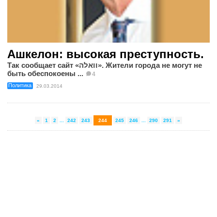
Ашкелон: высокая преступность.
Так сообщает сайт «וואלה». Жители города не могут не
быть обеспокоены ...
4
Политика
29.03.2014
«
1
2
...
242
243
244
245
246
...
290
291
»