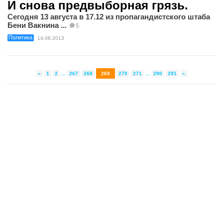
И снова предвыборная грязь.
Сегодня 13 августа в 17.12 из пропагандистского штаба
Бени Вакнина ...
5
Политика
14.08.2013
«
1
2
...
267
268
269
270
271
...
290
291
»