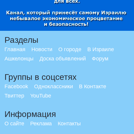
Разделы
Главная
Новости
О городе
В Израиле
Ашкелонцы
Доска объявлений
Форум
Группы в соцсетях
Facebook
Одноклассники
В Контакте
Твиттер
YouTube
Информация
О сайте
Реклама
Контакты