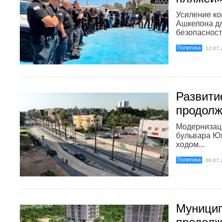
Усиление ко
Ашкелона д
безопасности
Политика
12.07.
Развити
продолж
Модернизац
бульвара Ю
ходом...
Политика
09.07.
Муницип