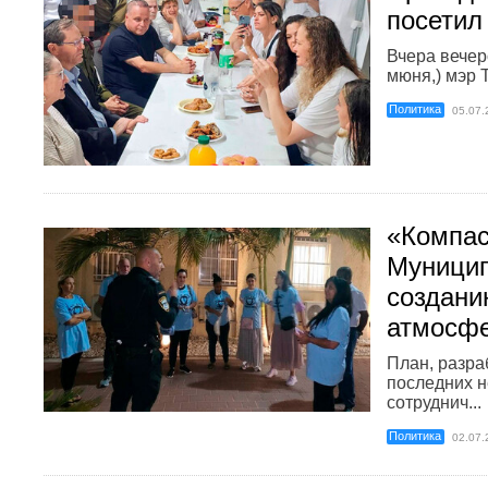
посетил
Вчера вечер
мюня,) мэр Т
Политика
05.07.
«Компас
Муницип
создани
атмосф
План, разра
последних н
сотруднич...
Политика
02.07.