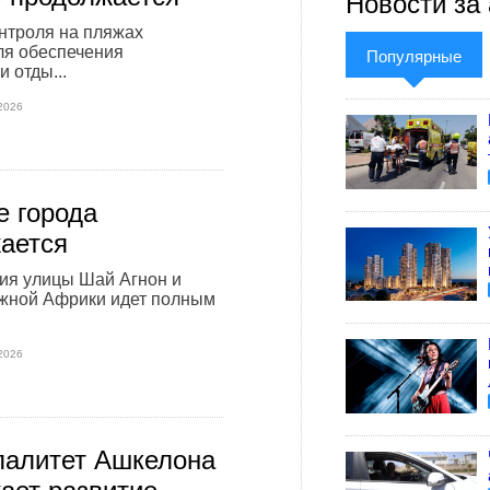
Новости за 
нтроля на пляжах
ля обеспечения
Популярные
 отды...
2026
е города
ается
ия улицы Шай Агнон и
жной Африки идет полным
2026
алитет Ашкелона