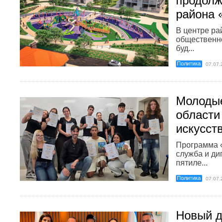
продолж
района 
В центре ра
общественно
буд...
Политика
07.07.
Молодые
области
искусст
Программа 
служба и д
пятиле...
Политика
07.07.
Новый д