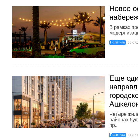
Новое о
набере
В рамках п
модернизаци
Политика
02.07.
Еще оди
направл
городск
Ашкело
Четыре жилы
районах буд
пр...
Политика
01.07.