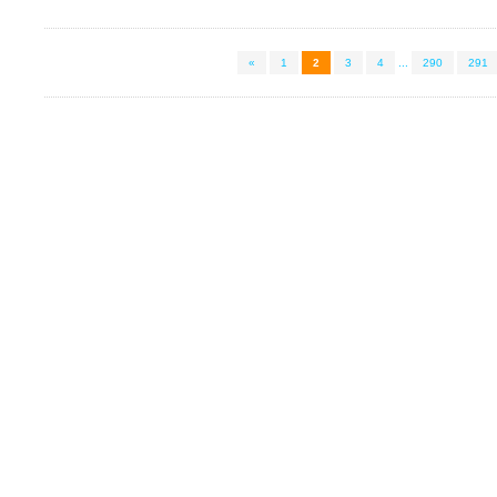
«
1
2
3
4
...
290
291