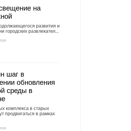
свещение на
жной
родолжающегося развития и
и городских развлекател...
2026
н шаг в
ении обновления
ой среды в
не
х комплекса в старых
ут продвигаться в рамках
2026