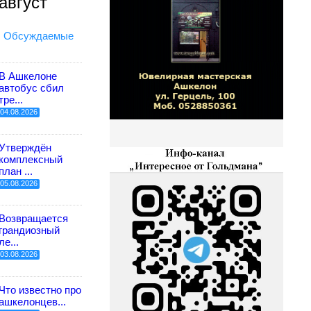
август
Обсуждаемые
В Ашкелоне
автобус сбил
тре...
04.08.2026
Утверждён
комплексный
план ...
05.08.2026
Возвращается
грандиозный
ле...
03.08.2026
Что известно про
ашкелонцев...