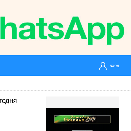
вход
годня