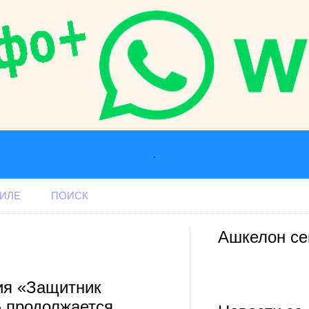
.
АИЛЕ
ПОИСК
Ашкелон се
ия «Защитник
 продолжается