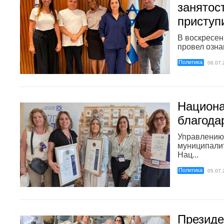
занятос
приступ
В воскресен
провел озна
Политика
06.07.
Национа
благода
Управлению
муниципали
Нац...
Политика
05.07.
Президе