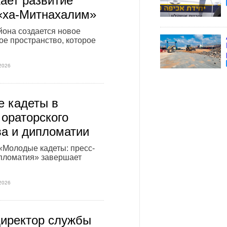
ает развитие
«ха-Митнахалим»
йона создается новое
е пространство, которое
2026
 кадеты в
 ораторского
ва и дипломатии
«Молодые кадеты: пресс-
ипломатия» завершает
2026
иректор службы