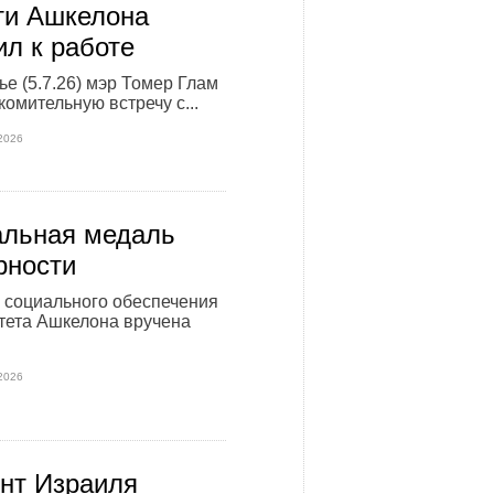
ти Ашкелона
ил к работе
ье (5.7.26) мэр Томер Глам
комительную встречу с...
2026
льная медаль
рности
 социального обеспечения
тета Ашкелона вручена
2026
нт Израиля