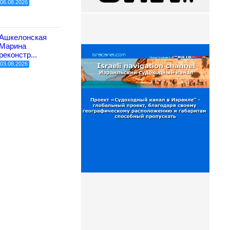
06.08.2026
Ашкелонская
Марина
реконстр...
03.08.2026