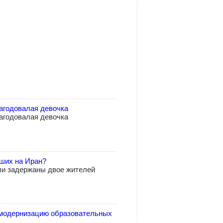
агодовалая девочка
агодовалая девочка
вших на Иран?
ли задержаны двое жителей
модернизацию образовательных