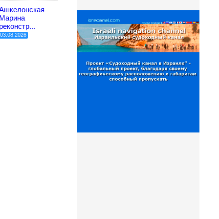
Ашкелонская
Марина
реконстр...
03.08.2026