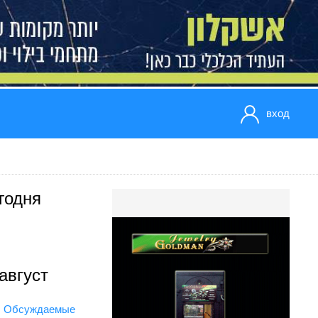
вход
годня
август
Обсуждаемые