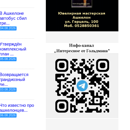
В Ашкелоне
автобус сбил
тре...
04.08.2026
Утверждён
комплексный
план ...
05.08.2026
Возвращается
грандиозный
ле...
03.08.2026
Что известно про
ашкелонцев...
06.08.2026