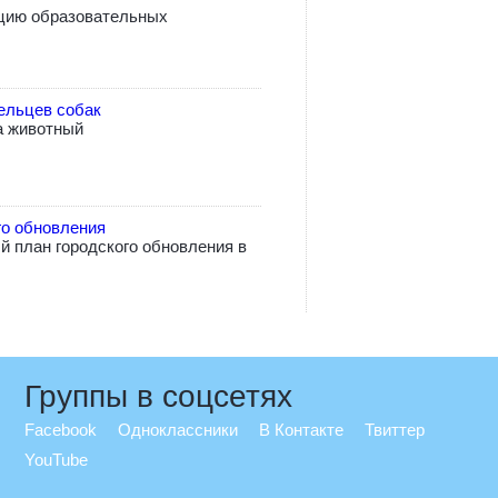
цию образовательных
ельцев собак
а животный
го обновления
 план городского обновления в
Группы в соцсетях
Facebook
Одноклассники
В Контакте
Твиттер
YouTube