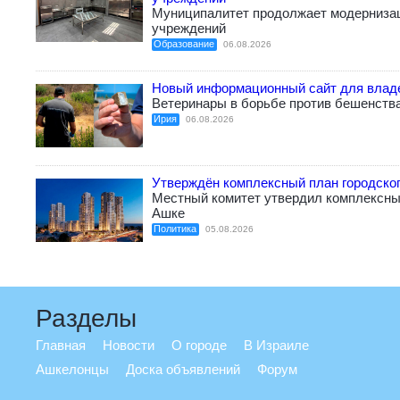
Муниципалитет продолжает модерниза
учреждений
Образование
06.08.2026
Новый информационный сайт для влад
Ветеринары в борьбе против бешенств
Ирия
06.08.2026
Утверждён комплексный план городско
Местный комитет утвердил комплексный
Ашке
Политика
05.08.2026
Разделы
Главная
Новости
О городе
В Израиле
Ашкелонцы
Доска объявлений
Форум