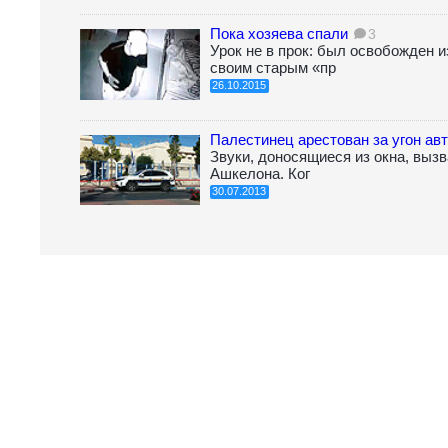
Пока хозяева спали
3
Урок не в прок: был освобожден и
своим старым «пр
26.10.2015
Палестинец арестован за угон ав
Звуки, доносящиеся из окна, выз
Ашкелона. Ког
30.07.2013