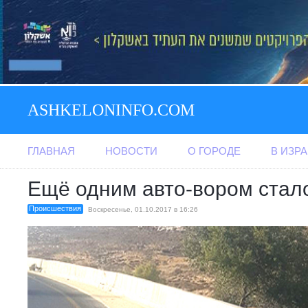
ASHKELONINFO.COM
ГЛАВНАЯ
НОВОСТИ
О ГОРОДЕ
В ИЗР
Ещё одним авто-вором стал
Происшествия
Воскресенье, 01.10.2017 в 16:26