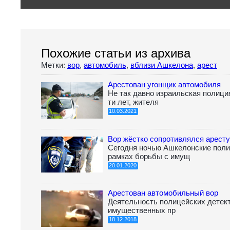
Похожие статьи из архива
Метки:
вор
,
автомобиль
,
вблизи Ашкелона
,
арест
Арестован угонщик автомобиля
Не так давно израильская полици
ти лет, жителя
10.03.2021
Вор жёстко сопротивлялся аресту
Сегодня ночью Ашкелонские поли
рамках борьбы с имущ
20.01.2020
Арестован автомобильный вор
Деятельность полицейских детек
имущественных пр
18.12.2018