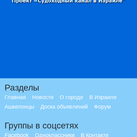
Разделы
Главная
Новости
О городе
В Израиле
Ашкелонцы
Доска объявлений
Форум
Группы в соцсетях
Facebook
Одноклассники
В Контакте