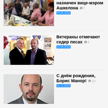
назначен вице-мэром
Ашкелона
7
03.05.2016
Ветераны отмечают
седер песах
3
23.04.2016
С днём рождения,
Борис Манор!
10
01.12.2013