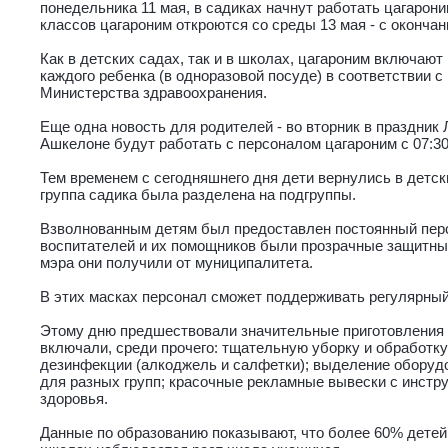
понедельника 11 мая, в садиках начнут работать цагароним
классов цагароним откроются со среды 13 мая - с окончани
Как в детских садах, так и в школах, цагароним включаю
каждого ребенка (в одноразовой посуде) в соответствии 
Министерства здравоохранения.
Еще одна новость для родителей - во вторник в праздник
Ашкелоне будут работать с персоналом цагароним с 07:30 
Тем временем с сегодняшнего дня дети вернулись в детск
группа садика была разделена на подгруппы.
Взволнованным детям был предоставлен постоянный перс
воспитателей и их помощников были прозрачные защитные
мэра они получили от муниципалитета.
В этих масках персонал сможет поддерживать регулярный
Этому дню предшествовали значительные приготовления 
включали, среди прочего: тщательную уборку и обработку
дезинфекции (алкоджель и салфетки); выделение оборудо
для разных групп; красочные рекламные вывески с инст
здоровья.
Данные по образованию показывают, что более 60% детей 