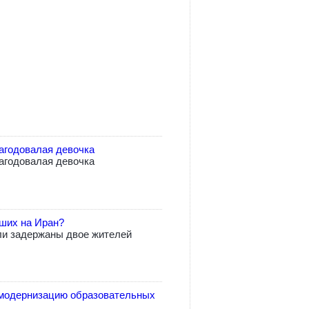
агодовалая девочка
агодовалая девочка
вших на Иран?
ли задержаны двое жителей
модернизацию образовательных