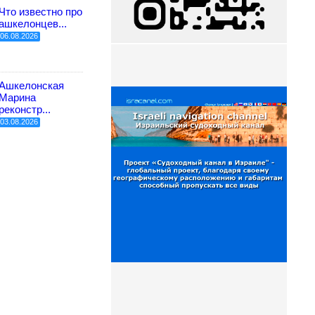
Что известно про
ашкелонцев...
06.08.2026
Ашкелонская
Марина
реконстр...
03.08.2026