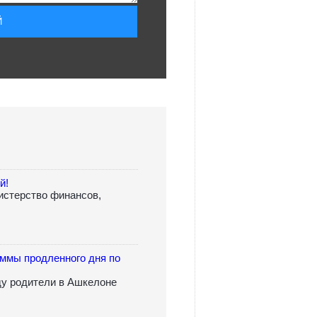
й!
истерство финансов,
аммы продленного дня по
ду родители в Ашкелоне