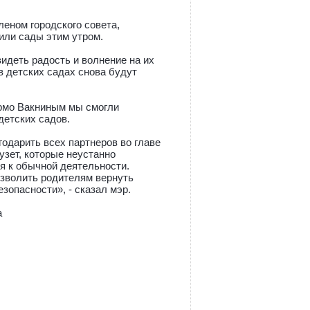
еном городского совета,
или сады этим утром.
видеть радость и волнение на их
в детских садах снова будут
Армо Вакниным мы смогли
детских садов.
одарить всех партнеров во главе
зет, которые неустанно
я к обычной деятельности.
озволить родителям вернуть
зопасности», - сказал мэр.
а