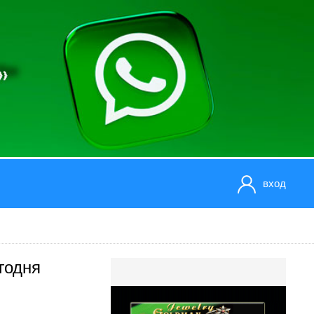
вход
годня