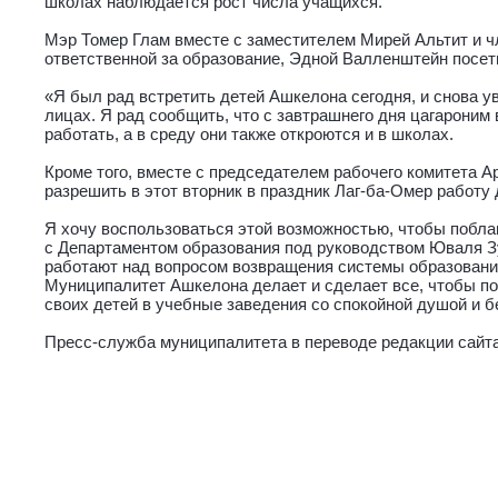
школах наблюдается рост числа учащихся.
Мэр Томер Глам вместе с заместителем Мирей Альтит и чл
ответственной за образование, Эдной Валленштейн посет
«Я был рад встретить детей Ашкелона сегодня, и снова у
лицах. Я рад сообщить, что с завтрашнего дня цагароним 
работать, а в среду они также откроются и в школах.
Кроме того, вместе с председателем рабочего комитета 
разрешить в этот вторник в праздник Лаг-ба-Омер работу 
Я хочу воспользоваться этой возможностью, чтобы поблаг
с Департаментом образования под руководством Юваля Зу
работают над вопросом возвращения системы образовани
Муниципалитет Ашкелона делает и сделает все, чтобы п
своих детей в учебные заведения со спокойной душой и бе
Пресс-служба муниципалитета в переводе редакции сайт