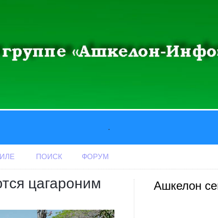
.
АИЛЕ
ПОИСК
ФОРУМ
ются цагароним
Ашкелон се