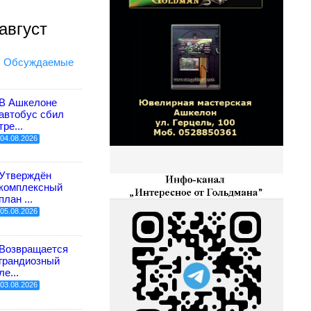
август
Обсуждаемые
В Ашкелоне
автобус сбил
тре...
04.08.2026
Утверждён
комплексный
план ...
05.08.2026
Возвращается
грандиозный
ле...
03.08.2026