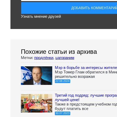
Узнать мнение друзей
Похожие статьи из архива
Метки:
продлёнки
,
цагораним
Мэр в борьбе за интересы жителе
Мэр Томер Глам обратился в Мин
решительно возражая
22.08.2024
Третий год подряд: лучшие прогр
лучшей цене!
Также в предстоящем учебном го
будут платить все
30.07.2023