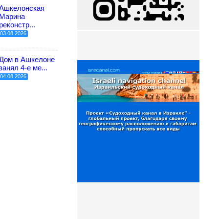
Ашкелонская
Марина
реконстр...
03.08.2026
Дом в Ашкелоне
занял 4-е ме...
04.08.2026