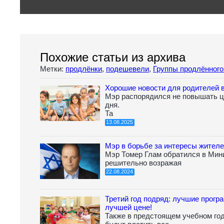
Похожие статьи из архива
Метки:
продлёнки
,
подешевели
,
Группы продлённого
Хорошие новости для родителей 
Мэр распорядился не повышать ц
дня.
Та
13.08.2025
Мэр в борьбе за интересы жителе
Мэр Томер Глам обратился в Мин
решительно возражая
22.08.2024
Третий год подряд: лучшие прогр
лучшей цене!
Также в предстоящем учебном го