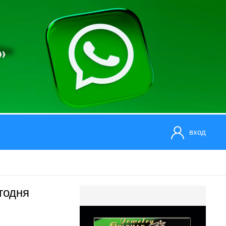
вход
годня