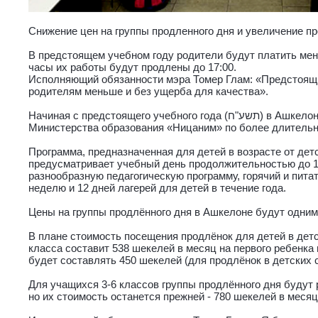
Снижение цен на группы продленного дня и увеличение п
В предстоящем учебном году родители будут платить мен
часы их работы будут продлены до 17:00.
Исполняющий обязанности мэра Томер Глам: «Предстоящи
родителям меньше и без ущерба для качества».
Начиная с предстоящего учебного года (תשע"ח) в Ашкелоне начнет работать программа
Министерства образования «Ницаним» по более длитель
Программа, предназначенная для детей в возрасте от детс
предусматривает учебный день продолжительностью до 
разнообразную педагогическую программу, горячий и пита
неделю и 12 дней лагерей для детей в течение года.
Цены на группы продлённого дня в Ашкелоне будут одними
В плане стоимость посещения продлёнок для детей в детс
класса составит 538 шекелей в месяц на первого ребенка и
будет составлять 450 шекелей (для продлёнок в детских 
Для учащихся 3-6 классов группы продлённого дня будут р
но их стоимость останется прежней - 780 шекелей в месяц