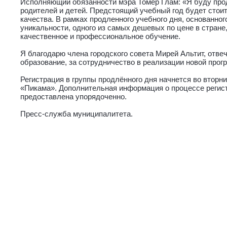
Исполняющий обязанности мэра Томер Глам: «Я буду про
родителей и детей. Предстоящий учебный год будет стои
качества. В рамках продленного учебного дня, основанног
уникальности, одного из самых дешевых по цене в стран
качественное и профессиональное обучение.
Я благодарю члена городского совета Мирей Альтит, отв
образование, за сотрудничество в реализации новой прог
Регистрация в группы продлённого дня начнется во вторник
«Пикама». Дополнительная информация о процессе регис
предоставлена упорядоченно.
Пресс-служба муниципалитета.