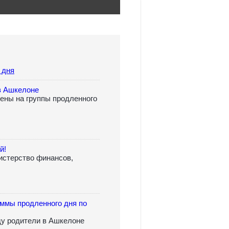
 дня
в Ашкелоне
ены на группы продленного
й!
истерство финансов,
аммы продленного дня по
ду родители в Ашкелоне