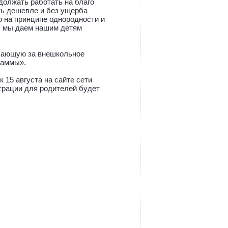
должать работать на благо
ть дешевле и без ущерба
о на принципе однородности и
е, мы даем нашим детям
ечающую за внешкольное
раммы».
 15 августа на сайте сети
трации для родителей будет