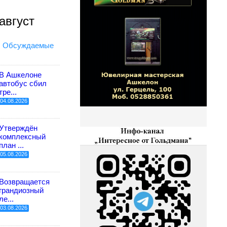
август
Обсуждаемые
В Ашкелоне
автобус сбил
тре...
04.08.2026
Утверждён
комплексный
план ...
05.08.2026
Возвращается
грандиозный
ле...
03.08.2026