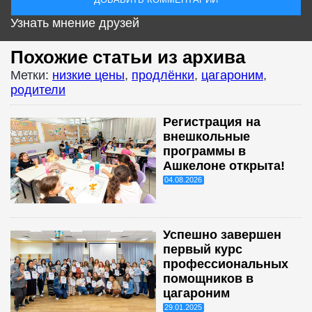
Узнать мнение друзей
Похожие статьи из архива
Метки:
низкие цены
,
продлёнки
,
цагароним
,
родители
Регистрация на
внешкольные
программы в
Ашкелоне открыта!
04.08.2026
Успешно завершен
первый курс
профессиональных
помощников в
цагароним
29.01.2025