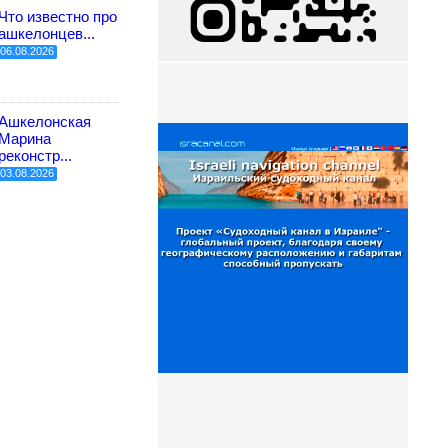
Что известно про
ашкелонцев...
06.08.2026
Ашкелонская
Марина
реконстр...
03.08.2026