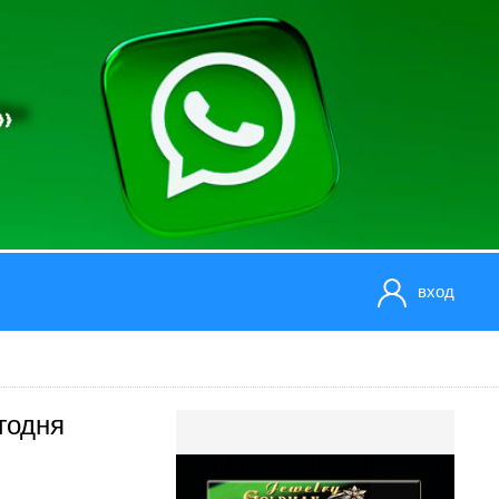
вход
годня