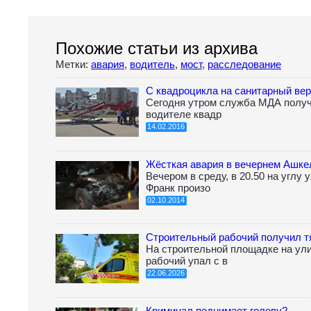
Похожие статьи из архива
Метки:
авария
,
водитель
,
мост
,
расследование
С квадроцикла на санитарный ве
Сегодня утром служба МДА получ
водителе квадр
14.02.2016
Жёсткая авария в вечернем Ашке
Вечером в среду, в 20.50 на углу 
Франк произо
02.10.2014
Строительный рабочий получил 
На строительной площадке на ул
рабочий упал с в
22.06.2026
Криминал поднимает голову?