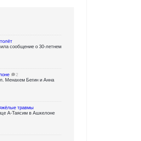
ртолёт
ила сообщение о 30-летнем
лоне
2
ул. Менахем Бегин и Анна
тяжёлые травмы
ице А-Таясим в Ашкелоне