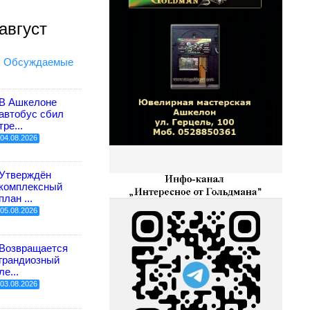
август
Обсуждаемые
В Ашкелоне
автобус сбил
тре...
04.08.2026
Утверждён
комплексный
план ...
05.08.2026
Возвращается
грандиозный
ле...
03.08.2026