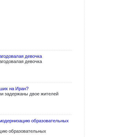
агодовалая девочка
агодовалая девочка
вших на Иран?
ли задержаны двое жителей
модернизацию образовательных
цию образовательных