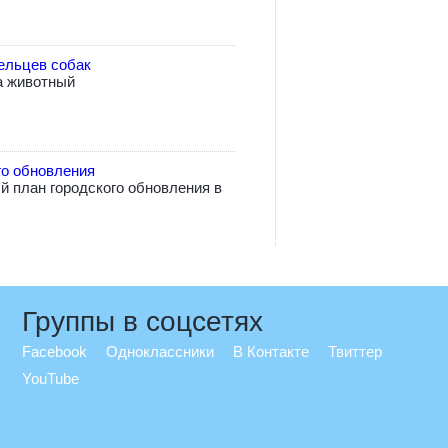
ельцев собак
а животный
го обновления
 план городского обновления в
Группы в соцсетях
Facebook
Одноклассники
В Контакте
Твиттер
YouTube