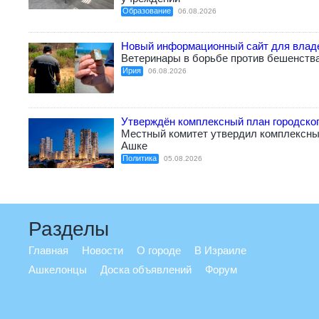
Образование
06.08.2026
Новый информационный сайт для влад
Ветеринары в борьбе против бешенств
Ирия
06.08.2026
Утверждён комплексный план городско
Местный комитет утвердил комплексный
Ашке
Политика
05.08.2026
Разделы
Главная
Новости
О городе
В Израиле
Ашкелонцы
Доска объявлений
Форум