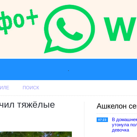
.
АИЛЕ
ПОИСК
учил тяжёлые
Ашкелон се
В домашне
07:23
утонула по
девочка