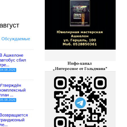
август
Обсуждаемые
В Ашкелоне
автобус сбил
тре...
04.08.2026
Утверждён
комплексный
план ...
05.08.2026
Возвращается
грандиозный
ле...