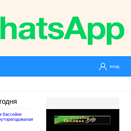
вход
годня
м бассейне
луторагодовалая