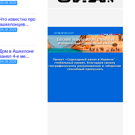
03.08.2026
Что известно про
ашкелонцев...
06.08.2026
Дом в Ашкелоне
занял 4-е ме...
04.08.2026