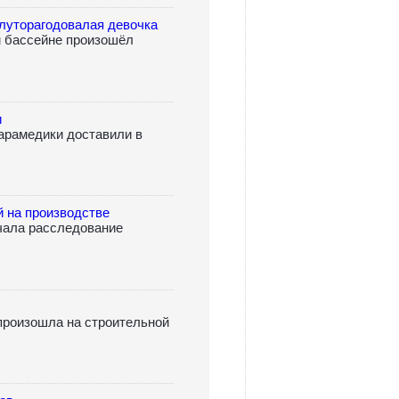
луторагодовалая девочка
м бассейне произошёл
и
парамедики доставили в
й на производстве
чала расследование
произошла на строительной