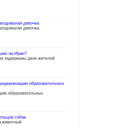
агодовалая девочка
агодовалая девочка
вших на Иран?
ли задержаны двое жителей
модернизацию образовательных
цию образовательных
ельцев собак
а животный