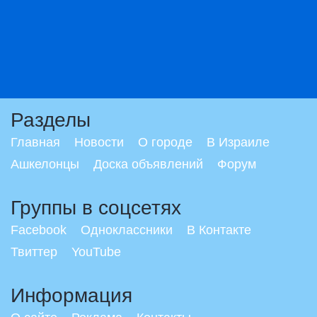
Разделы
Главная
Новости
О городе
В Израиле
Ашкелонцы
Доска объявлений
Форум
Группы в соцсетях
Facebook
Одноклассники
В Контакте
Твиттер
YouTube
Информация