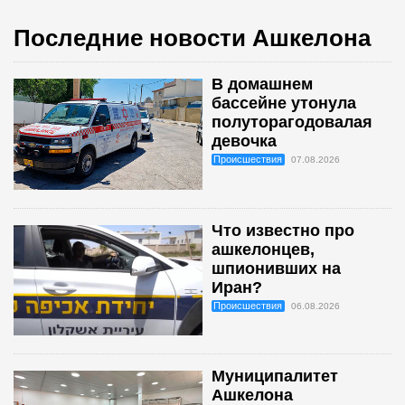
Последние новости Ашкелона
В домашнем
бассейне утонула
полуторагодовалая
девочка
Происшествия
07.08.2026
Что известно про
ашкелонцев,
шпионивших на
Иран?
Происшествия
06.08.2026
Муниципалитет
Ашкелона