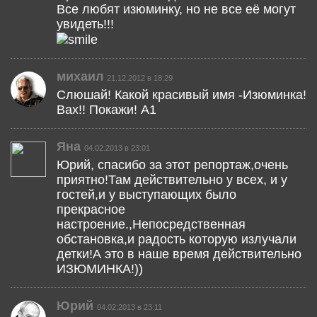
Все любят изюминку, но не все её могут
увидеть!!!
михаил
21.12.2012 в 18:29
Слюшай! Какой красивый имя -Изюминка!
Вах!! Покажи! А1
Яна
04.02.2013 в 23:01
Юрий, спасибо за этот репортаж,очень
приятно!Там действительно у всех, и у
гостей,и у выступающих было
прекрасное
настроение.,Непосредственная
обстановка,и радость которую излучали
детки!А это в наше время действительно
ИЗЮМИНКА!))
Юрий
04.02.2013 в 23:11