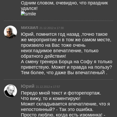
Одним словом, очевидно, что праздник
удался!
михаил
21.12.2012 в 17:30
Юрий, помнится год назад ,точно такое
же мероприятие и в том же самом месте,
произвело на Вас тоже очень
неизгладимое впечатление, только
обратного действия!
А смену тренера Борца на Софу я только
приветствую. Может и правда на пользу?
Тем более, что даже Вы впечатленыЙ .
Юрий
21.12.2012 в 17:57
Передо мной текст и фоторепортаж.
Что вижу, то и коментирую!
Может складывается впечатление, что я
непостоянный? - Так это ошибка.
Просто люблю, когда есть изюминка! -