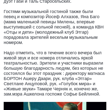
дуэт Габи и Таль Старосельских.
Гостями музыкальной гостиной также были
певец и композитор Йосеф Алхазов, Яна Баго
(мама маленькой певицы Милены, впервые
выступившей с сольной песней), а команда КВН
«Отцы и дети» (молодежный клуб Этгар)
порадовала зрителей веселым музыкальным
номером.
Надо отметить, что в течение всего вечера был
живой звук и все номера отличались яркой
театральностью. Зрители и участники выразили
большую благодарность людям, без которых не
состоялся бы этот праздник : директору матнаса
БОРТОН Ашеру Даари, рук. клуба «Этгар»
Светлане Анцуповой, рук. «Голубок мира» и
«Живые звуки» Тамаре Черняк и, конечно же,
зам.мэра Ашкелона госпоже Софье Бейлиной.