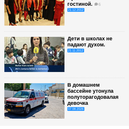
гостиной.
6
21.12.2012
Дети в школах не
падают духом.
21.11.2012
В домашнем
бассейне утонула
полуторагодовалая
девочка
07.08.2026