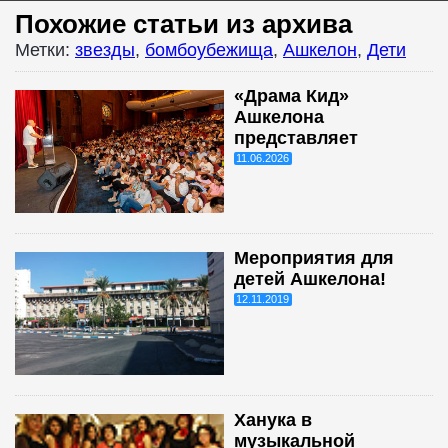
Похожие статьи из архива
Метки:
звезды
,
бомбоубежища
,
Ашкелон
,
Дети
«Драма Кид»
Ашкелона
представляет
11.06.2026
Мероприятия для
детей Ашкелона!
12.11.2019
Ханука в
музыкальной