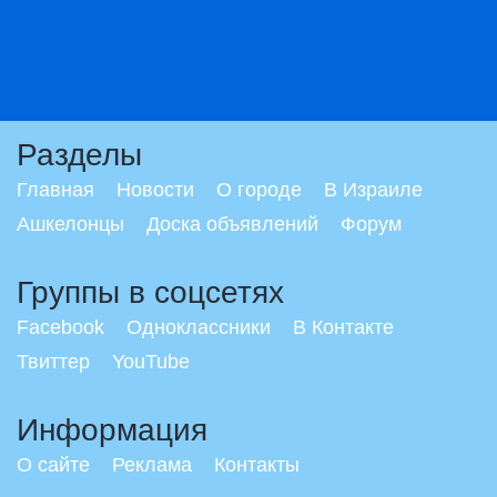
Разделы
Главная
Новости
О городе
В Израиле
Ашкелонцы
Доска объявлений
Форум
Группы в соцсетях
Facebook
Одноклассники
В Контакте
Твиттер
YouTube
Информация
О сайте
Реклама
Контакты