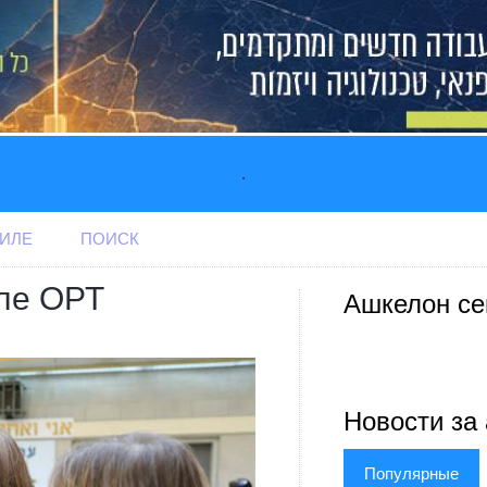
.
АИЛЕ
ПОИСК
оле ОРТ
Ашкелон се
Новости за 
Популярные