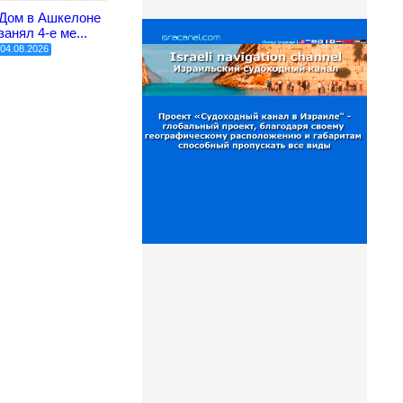
Дом в Ашкелоне
занял 4-е ме...
04.08.2026