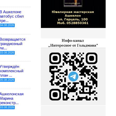
В Ашкелоне
автобус сбил
тре...
04.08.2026
Возвращается
грандиозный
ле...
03.08.2026
Утверждён
комплексный
план ...
05.08.2026
Ашкелонская
Марина
реконстр...
03.08.2026