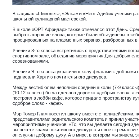
В садиках «Шиволет», «Элка» и «Неот Адиби» ученики ра
школьной кулинарной мастерской.
В школе «ОРТ Афридар» также отмечался этот День. Сред
выбрать хорошие слова, которые были объединены в «об
проецированных на плазменных экранах, разбросанных в
Ученики 8-го класса встретились с представителями пог
спортивном зале, объединив мероприятия Дня добрых сл
соревнованиями.
Ученики 9-го класса украсили школу флагами с добрыми 
подписали Хартию почтительного дискурса.
Между вестибюлем неполной средней школы (7-9 классы
(10-12 классы) была сделана дорожка «добрых слов», а 
построил в лобби кафе, которое придало пространству ау
«доброе слово - кафе».
Мэр Томер Глам посетил школу вместе с полицейскими, п
представителями родительского комитета и принял участ
мероприятиями учеников: «То, что вы делаете сегодня зде
вы несете знамя позитивного дискурса и свое стремление 
он служил доброму духу. А в мире, в котором мы живем, э