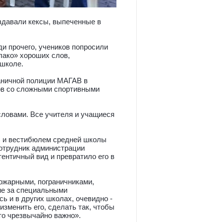
здавали кексы, выпеченные в
и прочего, учеников попросили
лако» хороших слов,
 школе.
раничной полиции МАГАВ в
ов со сложными спортивными
словами. Все учителя и учащиеся
) и вестибюлем средней школы
сотрудник администрации
тентичный вид и превратило его в
ожарными, пограничниками,
ие за специальными
сь и в других школах, очевидно -
изменить его, сделать так, чтобы
то чрезвычайно важно».