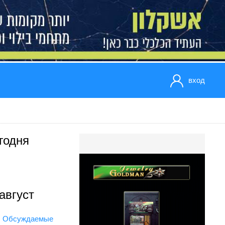
вход
годня
август
Обсуждаемые