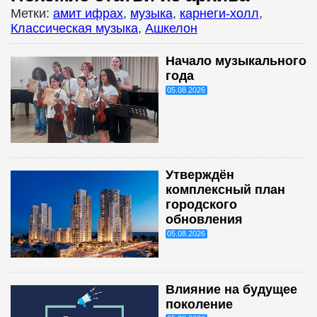
Метки:
амит ифрах
,
музыка
,
карнеги-холл
,
Классическая музыка
,
Ашкелон
Начало музыкального
года
05.08.2026
Утверждён
комплексный план
городского
обновления
05.08.2026
Влияние на будущее
поколение