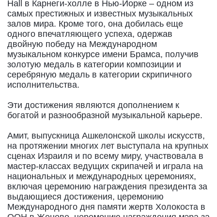
Hall в Карнеги-холле в Нью-Йорке – одном из
самых престижных и известных музыкальных
залов мира. Кроме того, она добилась еще
одного впечатляющего успеха, одержав
двойную победу на Международном
музыкальном конкурсе имени Брамса, получив
золотую медаль в категории композиции и
серебряную медаль в категории скрипичного
исполнительства.
Эти достижения являются дополнением к
богатой и разнообразной музыкальной карьере.
Амит, выпускница Ашкелонской школы искусств,
на протяжении многих лет выступала на крупных
сценах Израиля и по всему миру, участвовала в
мастер-классах ведущих скрипачей и играла на
национальных и международных церемониях,
включая церемонию награждения президента за
выдающиеся достижения, церемонию
Международного дня памяти жертв Холокоста в
ООН в Женеве, церемонию награждения мэра за