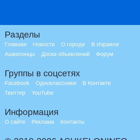
Разделы
Главная
Новости
О городе
В Израиле
Ашкелонцы
Доска объявлений
Форум
Группы в соцсетях
Facebook
Одноклассники
В Контакте
Твиттер
YouTube
Информация
О сайте
Реклама
Контакты