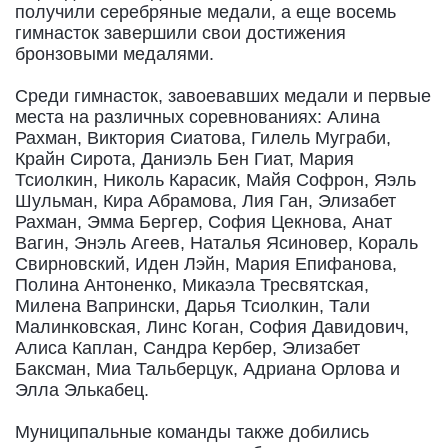
получили серебряные медали, а еще восемь
гимнасток завершили свои достижения
бронзовыми медалями.
Среди гимнасток, завоевавших медали и первые
места на различных соревнованиях: Алина
Рахман, Виктория Сиатова, Гилель Муграби,
Крайн Сирота, Даниэль Бен Гиат, Мария
Тсиолкин, Николь Карасик, Майя Софрон, Яэль
Шульман, Кира Абрамова, Лия Ган, Элизабет
Рахман, Эмма Бергер, София Цекнова, Анат
Вагин, Энэль Агеев, Наталья Ясиновер, Кораль
Свирновский, Иден Лэйн, Мария Епифанова,
Полина Антоненко, Микаэла Тресвятская,
Милена Вапрински, Дарья Тсиолкин, Тали
Малинковская, Линс Коган, София Давидович,
Алиса Каплан, Сандра Кербер, Элизабет
Баксман, Миа Тальберцук, Адриана Орлова и
Элла Элькабец.
Муниципальные команды также добились