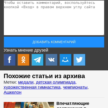
Узнать мнение друзей
Похожие статьи из архива
Метки:
медали
,
детская олимпиада
,
художественная гимнастика
,
чемпионаты
,
Ашкелон
Впечатляющие