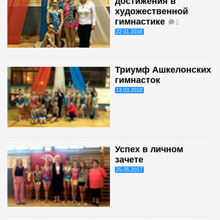
достижения в
художественной
гимнастике
1
22.01.2018
Триумф Ашкелонских
гимнасток
13.03.2018
Успех в личном
зачете
25.05.2017