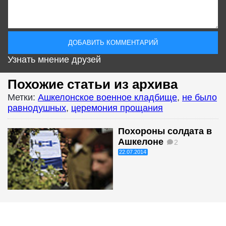
Узнать мнение друзей
Похожие статьи из архива
Метки:
Ашкелонское военное кладбище
,
не было
равнодушных
,
церемония прощания
Похороны солдата в
Ашкелоне
2
22.07.2014