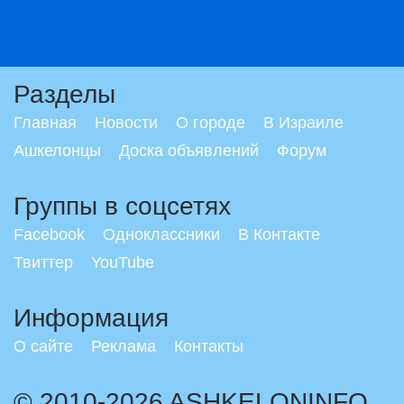
Разделы
Главная
Новости
О городе
В Израиле
Ашкелонцы
Доска объявлений
Форум
Группы в соцсетях
Facebook
Одноклассники
В Контакте
Твиттер
YouTube
Информация
О сайте
Реклама
Контакты
© 2010-2026 ASHKELONINFO