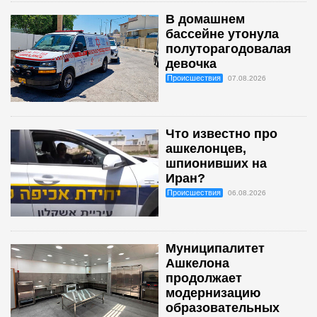
В домашнем
бассейне утонула
полуторагодовалая
девочка
Происшествия
07.08.2026
Что известно про
ашкелонцев,
шпионивших на
Иран?
Происшествия
06.08.2026
Муниципалитет
Ашкелона
продолжает
модернизацию
образовательных