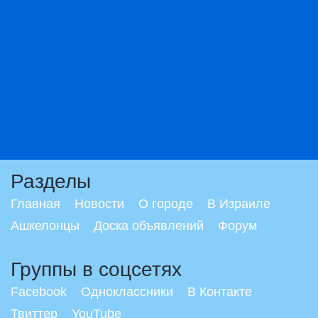
Разделы
Главная
Новости
О городе
В Израиле
Ашкелонцы
Доска объявлений
Форум
Группы в соцсетях
Facebook
Одноклассники
В Контакте
Твиттер
YouTube