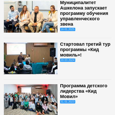
Муниципалитет
Ашкелона запускает
программу обучения
управленческого
звена
16.01.2025
Стартовал третий тур
программы «Кид
мовиль»!
20.03.2024
Программа детского
лидерства «Кид
Мовил»
31.01.2023