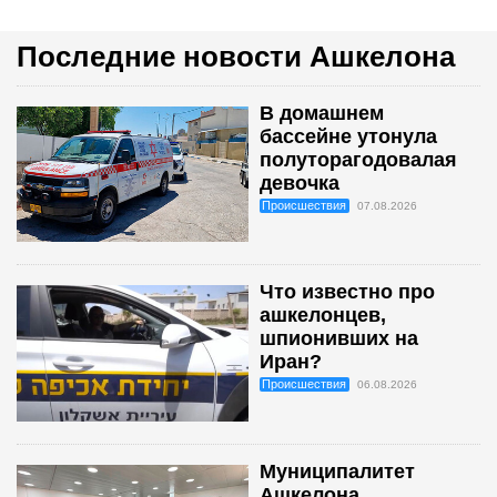
Последние новости Ашкелона
В домашнем
бассейне утонула
полуторагодовалая
девочка
Происшествия
07.08.2026
Что известно про
ашкелонцев,
шпионивших на
Иран?
Происшествия
06.08.2026
Муниципалитет
Ашкелона