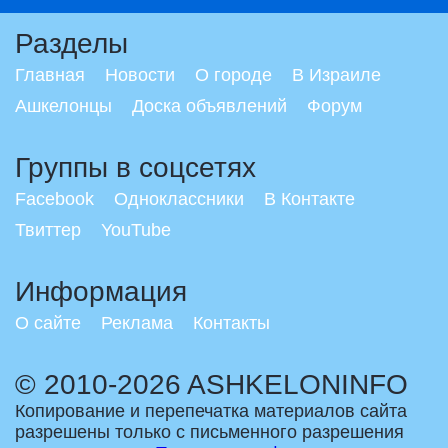
Разделы
Главная
Новости
О городе
В Израиле
Ашкелонцы
Доска объявлений
Форум
Группы в соцсетях
Facebook
Одноклассники
В Контакте
Твиттер
YouTube
Информация
О сайте
Реклама
Контакты
© 2010-2026 ASHKELONINFO
Копирование и перепечатка материалов сайта
разрешены только с письменного разрешения