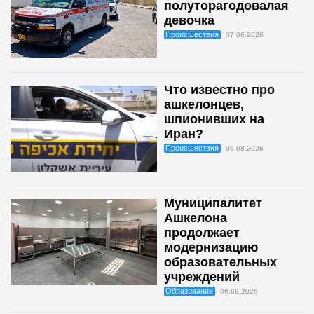
полуторагодовалая
девочка
Происшествия
07.08.2026
Что известно про
ашкелонцев,
шпионивших на
Иран?
Происшествия
06.08.2026
Муниципалитет
Ашкелона
продолжает
модернизацию
образовательных
учреждений
Образование
06.08.2026