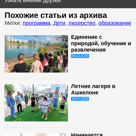
Узнать мнение друзей
Похожие статьи из архива
Метки:
программа
,
Дети
,
лидерство
,
образование
Единение с
природой, обучение и
развлечения
30.12.2025
Летние лагеря в
Ашкелоне
10.07.2025
Начинается