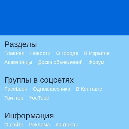
Разделы
Главная
Новости
О городе
В Израиле
Ашкелонцы
Доска объявлений
Форум
Группы в соцсетях
Facebook
Одноклассники
В Контакте
Твиттер
YouTube
Информация
О сайте
Реклама
Контакты