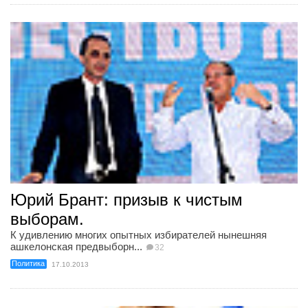
Юрий Брант: призыв к чистым
выборам.
К удивлению многих опытных избирателей нынешняя
ашкелонская предвыборн...
32
Политика
17.10.2013