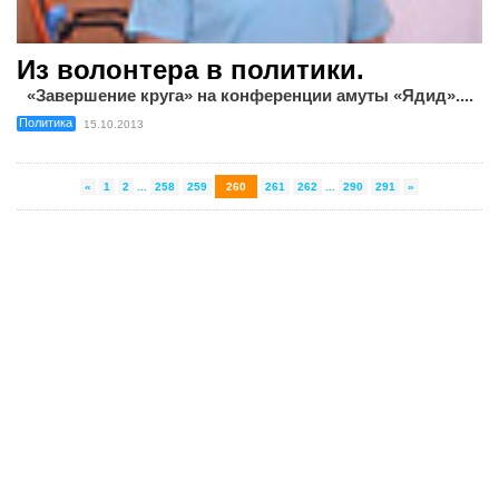
Из волонтера в политики.
«Завершение круга» на конференции амуты «Ядид»....
Политика
15.10.2013
«
1
2
...
258
259
260
261
262
...
290
291
»