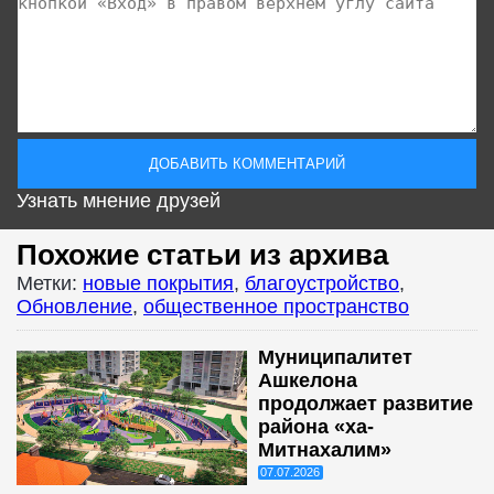
Узнать мнение друзей
Похожие статьи из архива
Метки:
новые покрытия
,
благоустройство
,
Обновление
,
общественное пространство
Муниципалитет
Ашкелона
продолжает развитие
района «ха-
Митнахалим»
07.07.2026