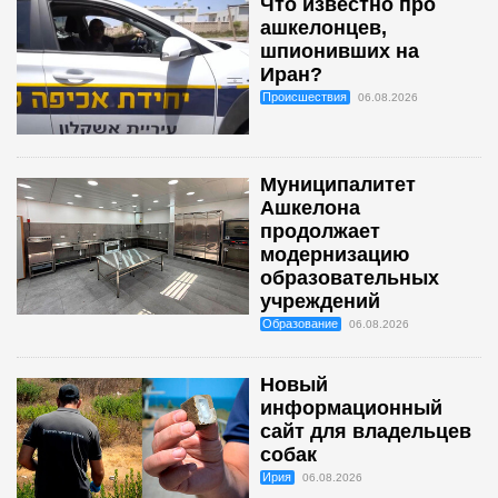
Что известно про
ашкелонцев,
шпионивших на
Иран?
Происшествия
06.08.2026
Муниципалитет
Ашкелона
продолжает
модернизацию
образовательных
учреждений
Образование
06.08.2026
Новый
информационный
сайт для владельцев
собак
Ирия
06.08.2026