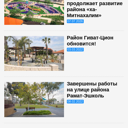
продолжает развитие
района «ха-
Митнахалим»
07.07.2026
Район Гиват-Цион
обновится!
03.03.2022
Завершены работы
на улице района
Рамат-Эшколь
08.02.2022