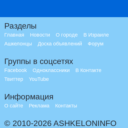
Разделы
Главная
Новости
О городе
В Израиле
Ашкелонцы
Доска объявлений
Форум
Группы в соцсетях
Facebook
Одноклассники
В Контакте
Твиттер
YouTube
Информация
О сайте
Реклама
Контакты
© 2010-2026 ASHKELONINFO