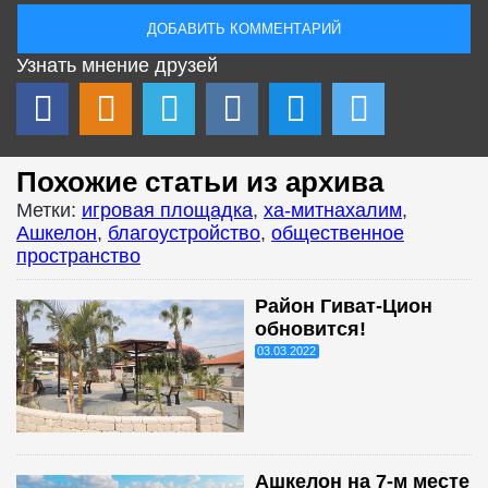
Узнать мнение друзей
Похожие статьи из архива
Метки:
игровая площадка
,
ха-митнахалим
,
Ашкелон
,
благоустройство
,
общественное
пространство
Район Гиват-Цион
обновится!
03.03.2022
Ашкелон на 7-м месте