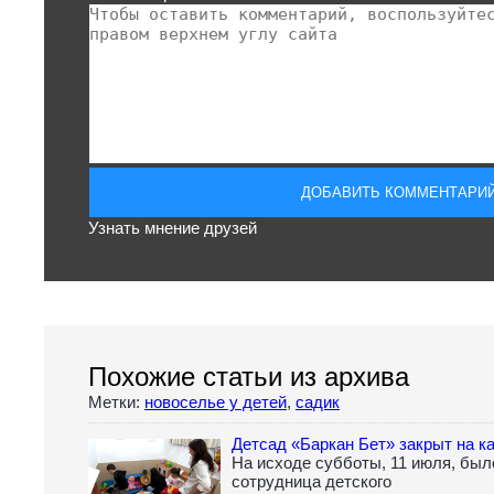
Узнать мнение друзей
Похожие статьи из архива
Метки:
новоселье у детей
,
садик
Детсад «Баркан Бет» закрыт на к
На исходе субботы, 11 июля, был
сотрудница детского