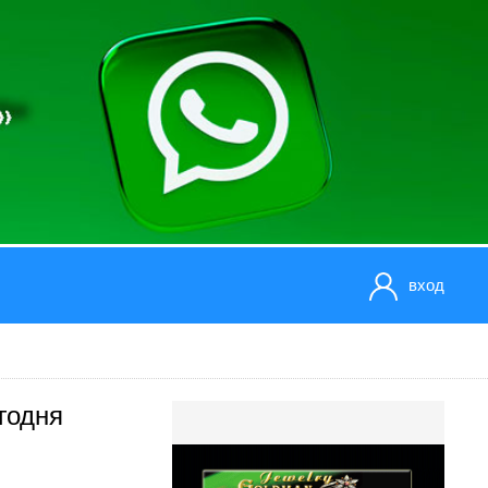
вход
годня