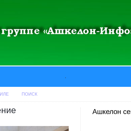
.
АИЛЕ
ПОИСК
ение
Ашкелон се