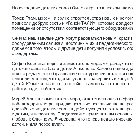
Новое здание детских садов было открыто к нескрываемо
Томер Глам, мэр: «На волне строительства новых и ремо
принесли добрую весть и «Ганей-ТАЛИ», которые два деся
помещении от отсутствия соответствующего оборудовани
Сейчас наши милые дети могут радоваться новым, краси
оборудованным садикам, достойным их и педагогическог
добьемся того, чтобы и другие дети получили условия, с
стандартам».
Софья Бейлина, первый заместитель мэра: «Я рада, что с
детского сада на благо детей Ашкелона. Каждое новое зд
подтверждает, что образование всех уровней остается н
символизм в том, что здание удалось завершить в канун
детей. Юные ашкелонцы достойны самого качественного 
работу ради этой цели».
Мирей Альтит, заместитель мэра, ответственная за нефо
поблагодарить мэра, придающего высшее значение вопрос
достойные их детские сады и действующего в этом напра
и детям, и персоналу. Продолжайте прививать им основны
любовь к ближнему. Я уверена, что теперь педагогическа
детей, и для персонала».