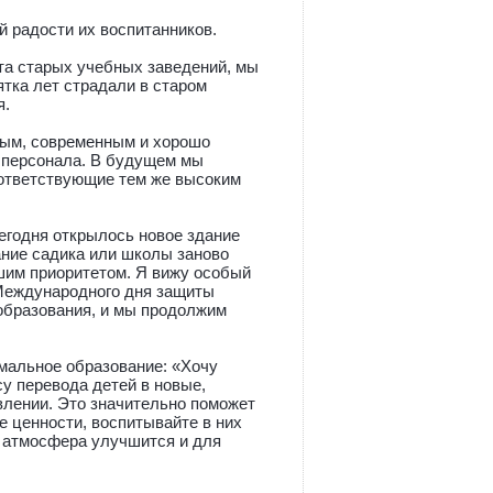
й радости их воспитанников.
нта старых учебных заведений, мы
тка лет страдали в старом
я.
вым, современным и хорошо
о персонала. В будущем мы
оответствующие тем же высоким
егодня открылось новое здание
ание садика или школы заново
ашим приоритетом. Я вижу особый
 Международного дня защиты
образования, и мы продолжим
рмальное образование: «Хочу
у перевода детей в новые,
влении. Это значительно поможет
е ценности, воспитывайте в них
я атмосфера улучшится и для