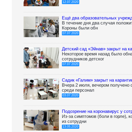
12.07.2020
Ещё два образовательных учрежд
В течение дня два случая положи
Короны были обн
07.07.2020
Детский сад «Эйнав» закрыт на к
Некоторое время назад было обна
сотрудников детског
07.07.2020
Садик «Галим» закрыт на каранти
Вчера 2 июля, вечером получено
среди персонал
03.07.2020
Подозрение на коронавирус у сот
Из-за симптомов (боли в горле), 
из сотрудни
13.05.2020