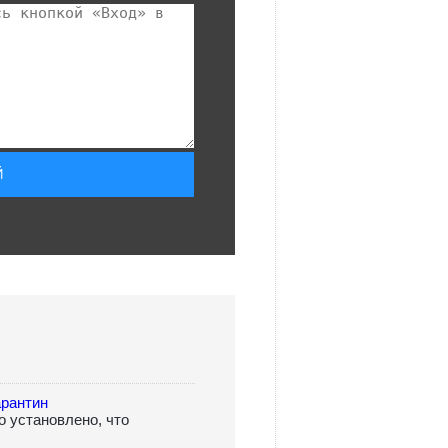
арантин
о установлено, что