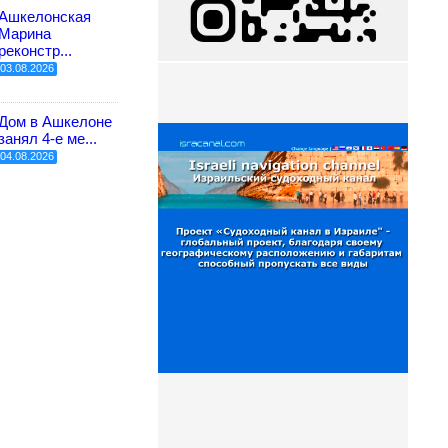
Ашкелонская
Марина
реконстр...
03.08.2026
Дом в Ашкелоне
занял 4-е ме...
04.08.2026