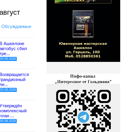
август
Обсуждаемые
В Ашкелоне
автобус сбил
тре...
04.08.2026
Возвращается
грандиозный
ле...
03.08.2026
Утверждён
комплексный
план ...
05.08.2026