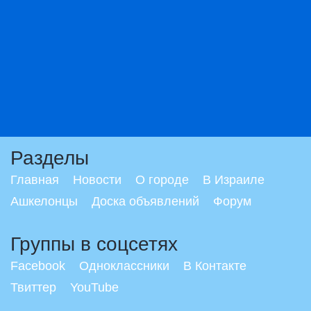
Разделы
Главная
Новости
О городе
В Израиле
Ашкелонцы
Доска объявлений
Форум
Группы в соцсетях
Facebook
Одноклассники
В Контакте
Твиттер
YouTube