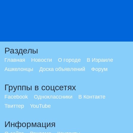
Разделы
Главная
Новости
О городе
В Израиле
Ашкелонцы
Доска объявлений
Форум
Группы в соцсетях
Facebook
Одноклассники
В Контакте
Твиттер
YouTube
Информация