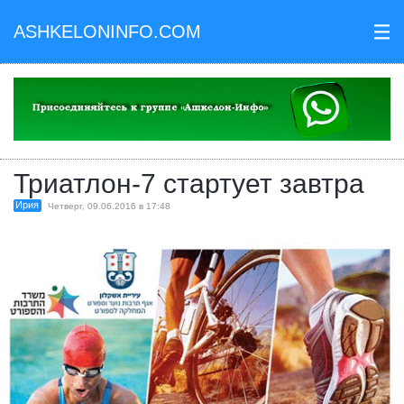
ASHKELONINFO.COM
III
Триатлон-7 стартует завтра
Ирия
Четверг, 09.06.2016 в 17:48