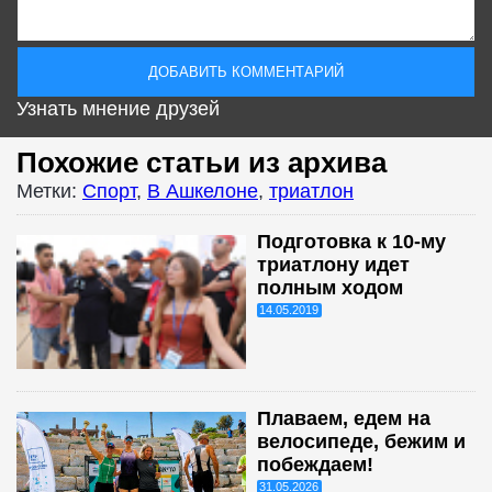
Узнать мнение друзей
Похожие статьи из архива
Метки:
Спорт
,
В Ашкелоне
,
триатлон
Подготовка к 10-му
триатлону идет
полным ходом
14.05.2019
Плаваем, едем на
велосипеде, бежим и
побеждаем!
31.05.2026