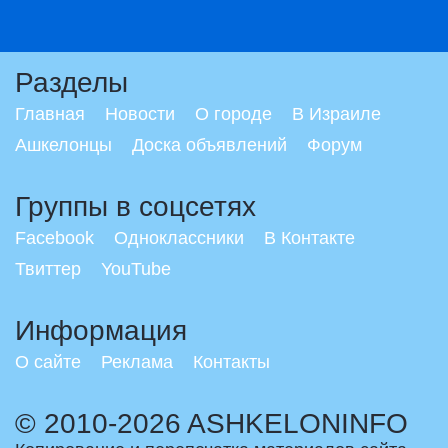
Разделы
Главная
Новости
О городе
В Израиле
Ашкелонцы
Доска объявлений
Форум
Группы в соцсетях
Facebook
Одноклассники
В Контакте
Твиттер
YouTube
Информация
О сайте
Реклама
Контакты
© 2010-2026 ASHKELONINFO