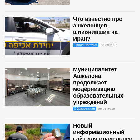
Что известно про
ашкелонцев,
шпионивших на
Иран?
Происшествия
06.08.2026
Муниципалитет
Ашкелона
продолжает
модернизацию
образовательных
учреждений
Образование
06.08.2026
Новый
информационный
сайт для владельцев