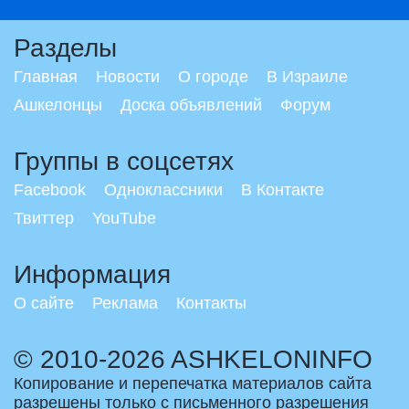
Разделы
Главная
Новости
О городе
В Израиле
Ашкелонцы
Доска объявлений
Форум
Группы в соцсетях
Facebook
Одноклассники
В Контакте
Твиттер
YouTube
Информация
О сайте
Реклама
Контакты
© 2010-2026 ASHKELONINFO
Копирование и перепечатка материалов сайта
разрешены только с письменного разрешения