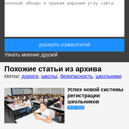
Узнать мнение друзей
Похожие статьи из архива
Метки:
дороги
,
школы
,
безопасность
,
школьники
Успех новой системы
регистрации
школьников
29.07.2020