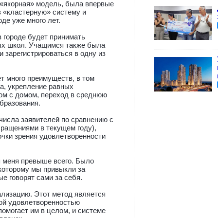
 «якорная» модель, была впервые
 «кластерную» систему и
оде уже много лет.
в городе будет принимать
ных школ. Учащимся также была
 зарегистрироваться в одну из
т много преимуществ, в том
а, укрепление равных
ом с домом, переход в среднюю
бразования.
 числа заявителей по сравнению с
ращениями в текущем году),
очки зрения удовлетворенности
я меня превыше всего. Было
 которому мы привыкли за
ые говорят сами за себя.
ализацию. Этот метод является
кой удовлетворенностью
помогает им в целом, и системе