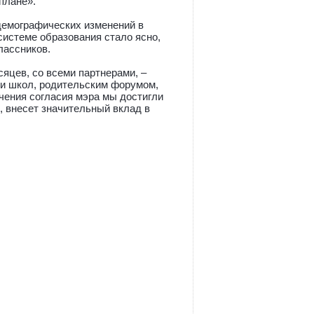
плане».
демографических изменений в
системе образования стало ясно,
лассников.
сяцев, со всеми партнерами, –
ми школ, родительским форумом,
чения согласия мэра мы достигли
, внесет значительный вклад в