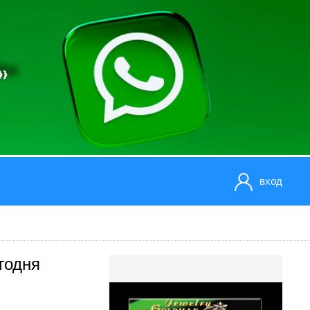
вход
годня