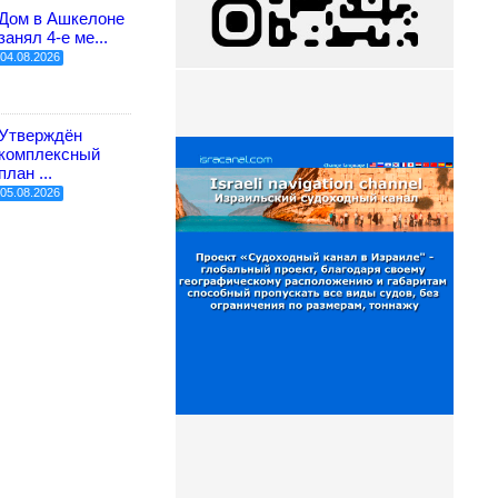
Дом в Ашкелоне
занял 4-е ме...
04.08.2026
Утверждён
комплексный
план ...
05.08.2026