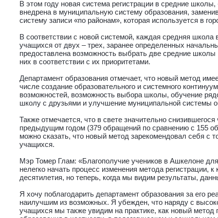
В этом году новая система регистрации в средние школы,
внедрена в муниципальную систему образования, заменив
систему записи «по районам», которая используется в гор
В соответствии с новой системой, каждая средняя школа 
учащихся от двух – трех, заранее определенных началь
предоставлена возможность выбрать две средние школы и
них в соответствии с их приоритетами.
Департамент образования отмечает, что новый метод имее
числе создание образовательного и системного континуум
возможностей, возможность выбора школы, обучение ряд
школу с друзьями и улучшение муниципальной системы о
Также отмечается, что в свете значительно снизившегося
предыдущим годом (379 обращений по сравнению с 155 об
можно сказать, что новый метод зарекомендовал себя с т
учащихся.
Мэр Томер Глам: «Благополучие учеников в Ашкелоне дл
нелегко начать процесс изменения метода регистрации, к
десятилетия, но теперь, когда мы видим результаты, данн
Я хочу поблагодарить департамент образования за его ре
наилучшим из возможных. Я убежден, что наряду с высо
учащихся мы также увидим на практике, как новый метод 