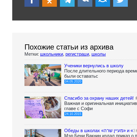
Похожие статьи из архива
Метки:
школьники
,
регистраци
,
школы
Ученики вернулись в школу
После длительного периода врем
были оставатьс
04.05.2020
Спасибо за охрану наших детей!
Важная и оригинальная инициатив
главе с Софи
24.10.2015
3
Мэр Бени Вакнин издал приказ о 