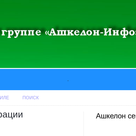
.
АИЛЕ
ПОИСК
рации
Ашкелон се