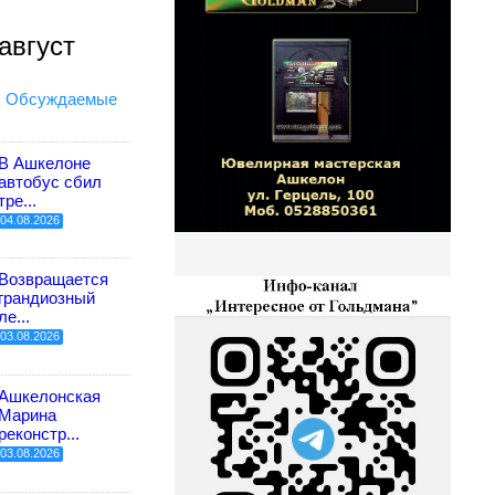
август
Обсуждаемые
В Ашкелоне
автобус сбил
тре...
04.08.2026
Возвращается
грандиозный
ле...
03.08.2026
Ашкелонская
Марина
реконстр...
03.08.2026