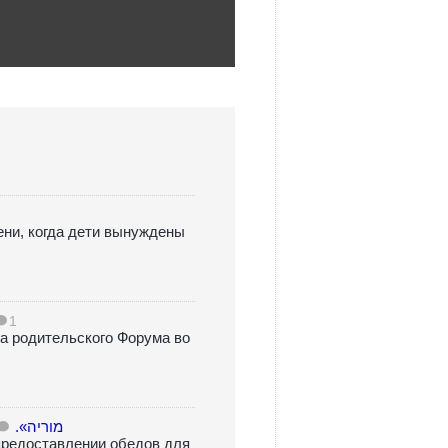
ени, когда дети вынуждены
1
а родительского Форума во
Обеды в школах «מעיין שרה» и «מוריה».
предоставлении обедов для