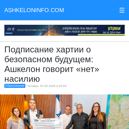
ASHKELONINFO.COM
III
Подписание хартии о
безопасном будущем:
Ашкелон говорит «нет»
насилию
Образование
Четверг, 07.05.2026 в 20:04