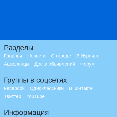
Разделы
Главная
Новости
О городе
В Израиле
Ашкелонцы
Доска объявлений
Форум
Группы в соцсетях
Facebook
Одноклассники
В Контакте
Твиттер
YouTube
Информация