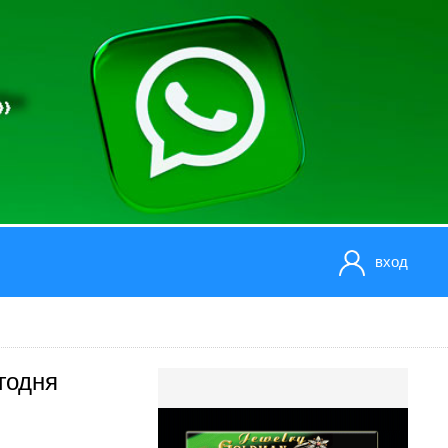
вход
годня