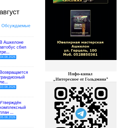
август
Обсуждаемые
В Ашкелоне
автобус сбил
тре...
04.08.2026
Возвращается
грандиозный
ле...
03.08.2026
Утверждён
комплексный
план ...
05.08.2026