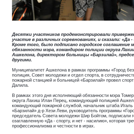
Десятки участников продемонстрировали приверже
участие в различных соревнованиях, и сказали: «Да - 
Кроме того, было подписано городское соглашение
обязанности мэра, командиром полиции округа Лахи
Ашкелона, директором больницы «Барзилай», предс
другими.
Муниципалитет Ашкелона в рамках программы «Город без
полиция, Совет молодежи и отдел спорта, в сотрудничест
пожарной станцией и больницей «Барзилай» провел спорт
Далила.
В рамках этого дня исполняющий обязанности мэра Томе
округа Лахиш Илан Перец, командующий полицией Ашкел
командующий пожарной службой, начальник штаба Игаль 
«Барзилай» д-р Хези Леви, руководитель программы «Гор
председатель Совета молодежи Шир Бойтом, подписали г
озаглавленную «Да - спорту, и нет - насилию», которая тр
профессионализма и честности в играх.