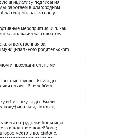
вую инициативу подписания
 Мы работаем в благородном
облагодарить вас за вашу
тивные мероприятия, и я, как
твратить насилие в спорте».
та, ответственная за
и муниципального родительского
орном и прохладительными
взрослые группы. Команды
лючая пляжный волейбол,
ку и бутылку воды. Были
их полуфиналы и, наконец,
 заняли сотрудники больницы
есто в пляжном волейболе;
второе место в волейболе,