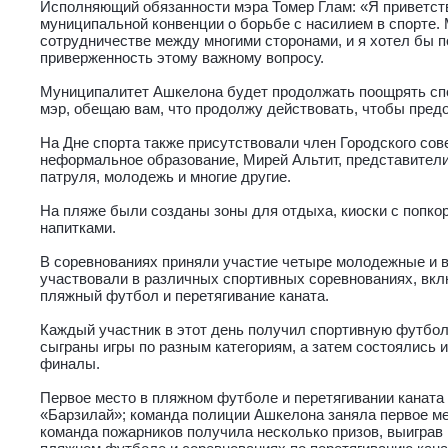
Исполняющий обязанности мэра Томер Глам: «Я приветст
муниципальной конвенции о борьбе с насилием в спорте.
сотрудничестве между многими сторонами, и я хотел бы п
приверженность этому важному вопросу.
Муниципалитет Ашкелона будет продолжать поощрять спор
мэр, обещаю вам, что продолжу действовать, чтобы предо
На Дне спорта также присутствовали член Городского сове
неформальное образование, Мирей Альтит, представител
патруля, молодежь и многие другие.
На пляже были созданы зоны для отдыха, киоски с попк
напитками.
В соревнованиях приняли участие четыре молодежные и 
участвовали в различных спортивных соревнованиях, вк
пляжный футбол и перетягивание каната.
Каждый участник в этот день получил спортивную футбол
сыграны игры по разным категориям, а затем состоялись 
финалы.
Первое место в пляжном футболе и перетягивании каната
«Барзилай»; команда полиции Ашкелона заняла первое м
команда пожарников получила несколько призов, выиграв 