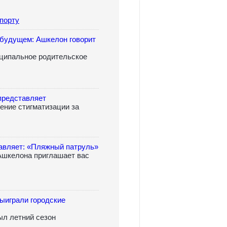
порту
 будущем: Ашкелон говорит
иципальное родительское
представляет
ние стигматизации за
авляет: «Пляжный патруль»
Ашкелона приглашает вас
ыиграли городские
л летний сезон