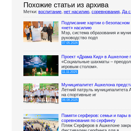
Похожие статьи из архива
Метки:
воспитание
,
нет насилию
,
соревнования
,
Да с
Подписание хартии о безопасном
«нет» насилию
Мэр, система образования и мун
руководство подп
07.05.2026
Проект «Драма Кид» в Ашкелоне 
«Социальные шахматы – преодоле
игровым столом».
11.11.2025
Муниципалитет Ашкелона предст
Летний патруль муниципалитета 
на спортивные иг
06.08.2025
Памяти серферов: семьи и пары в
соревнования по серфингу
Пляж Серферов в Ашкелоне закры
фестивалем серфинга для в