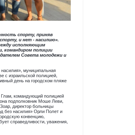
нность спорту, приняв
спорту, и нет - насилию».
 между исполняющим
ш, командиром полиции
едателем Совета молодежи и
 насилия», муниципальная
ве с израильской полицией,
ивный день на городском пляже
р Глам, командующий полицией
она подполковник Моше Леви,
Зоар, директор больницы
од без насилия» Орли Полет и
ородскую конвенцию,
ебует справедливости, уважения,