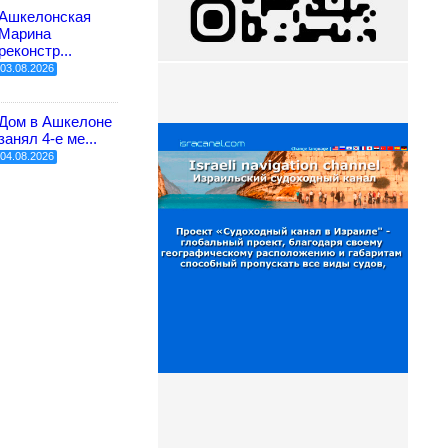
Ашкелонская
Марина
реконстр...
03.08.2026
Дом в Ашкелоне
занял 4-е ме...
04.08.2026