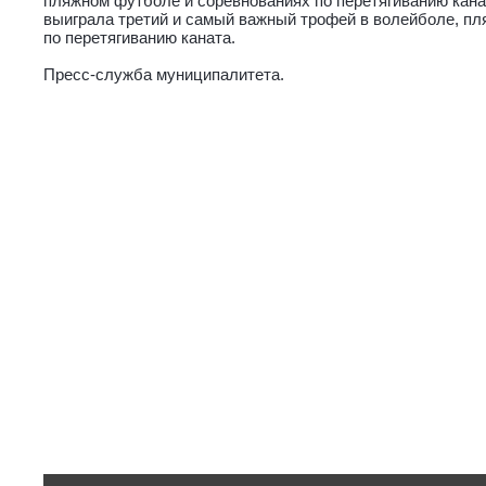
пляжном футболе и соревнованиях по перетягиванию кан
выиграла третий и самый важный трофей в волейболе, п
по перетягиванию каната.
Пресс-служба муниципалитета.