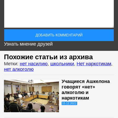
Узнать мнение друзей
Похожие статьи из архива
Метки:
нет насилию
,
школьники
,
Нет наркотикам
,
нет алкоголю
Учащиеся Ашкелона
говорят «нет»
алкоголю и
наркотикам
15.12.2022