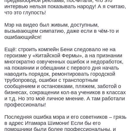
предвыборной рекламы, посчитали, что это
интервью нельзя показывать народу! А я считаю,
что это глупость!
Мэр на видео был живым, доступным,
вызывающем симпатию, даже если в чём-то и
ошибающийся!
Ещё: строить компейн Бени следовало не на
героизме у «Китайской Фермы», а на признании
многократно озвученных ошибок и недоработок,
на покаянии и обещании с первого дня начать
наводить порядок, ремонтировать городской
трубопровод, ошибки с транспортным
сообщением и остановками, пляжем, заботой о
бизнесах, сокращении кол-ва учеников в классах
и т.д. Но это моё личное мнение. А там работали
профессионалы!
Последняя ошибка мэра и его советников – грязь
в адрес Итамара Шимони! Если бы его
помощники были более профессиональны, и