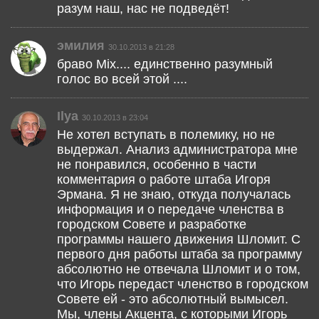
разум наш, нас не подведёт!
эмилия
30.10.2013 в 21:28
браво Mix.... единственно разумный
голос во всей этой ....
Ilya
30.10.2013 в 23:04
Не хотел вступать в полемику, но не
выдержал. Анализ администратора мне
не понравился, особенно в части
комментария о работе штаба Игоря
Эрмана. Я не знаю, откуда получалась
информация и о передаче членства в
городском Совете и разработке
программы нашего движения Шломит. С
первого дня работы штаба за программу
абсолютно не отвечала Шломит и о том,
что Игорь передаст членство в городском
Совете ей - это абсолютный вымысел.
Мы, члены Акцента, с которыми Игорь