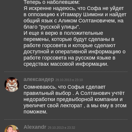
Теперь о наболевшем:
Я искренне надеюсь, что Софа не уйдет
в оппозицию к Итамару Шимони и найдет
общий язык с Аликом Солтановичем, на
благо "русской улицы".
И еще я верю в положительные
перемены, которые будут сделаны в
работе горсовета и которые сделают
доступной и оперативной информацию о
работе горсовета на русском языке в
средствах массовой информации.
александер
29.10.2013 в 23:10
Сомневаюсь, что Софья сделает
правильный выбор . А Солтанович учтёт
недоработки предвыборной компании и
увеличет свой лекторат , а мы ему в этом
поможем.
Alexandr
29.10.2013 в 23:32