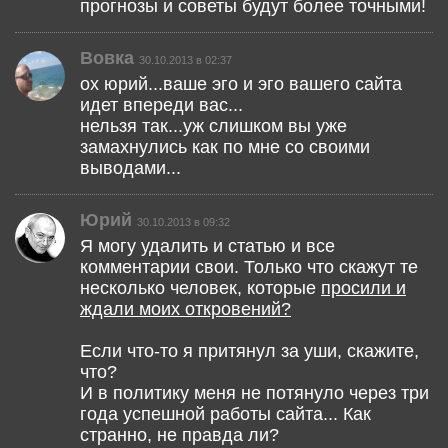
прогнозы и советы будут более точными!
Вовка
30.10.2013 в 02:37
ох юрий...ваше эго и эго вашего сайта
идет впереди вас...
нельзя так...уж слишком вы уже
замахнулись как по мне со своими
выводами...
Юрий
30.10.2013 в 09:32
Я могу удалить и статью и все
комментарии свои. Только что скажут те
несколько человек, которые
просили и
ждали моих откровений?
Если что-то я притянул за уши, скажите,
что?
И в политику меня не потянуло через три
года успешной работы сайта... Как
странно, не правда ли?