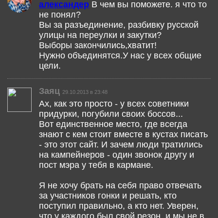
александер
В чем вы поможете. я что то
не понял?
Вы за разъединение, разбивку русской
улицы на переулки и закутки?
Выборы закончились,хватит!
Нужно объединятся.У нас у всех общие
цели.
Заяц
29.10.2013 в 23:48
Ах, как это просто - у всех советники
придурки, погубили своих боссов...
Вот единственное место, где всегда
знают с кем стоит вместе в кустах писать
- это этот сайт. И зачем люди тратились
на кампейнеров - один звонок другу и
пост мэра у тебя в кармане.
Я не хочу брать на себя право отвечать
за участников гонки и решать, кто
поступил правильно, а кто нет. Уверен,
что у каждого был свой резон, и мы не в