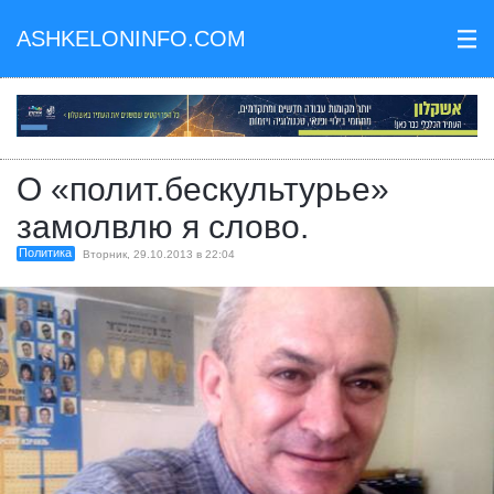
ASHKELONINFO.COM
III
О «полит.бескультурье»
замолвлю я слово.
Политика
Вторник, 29.10.2013 в 22:04