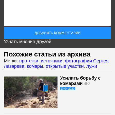
Узнать мнение друзей
Похожие статьи из архива
Метки:
протечки
,
источники
,
фотографии Сергея
Лазарева
,
комары
,
открытые участки
,
лужи
Усилить борьбу с
комарами
2
23.04.2020