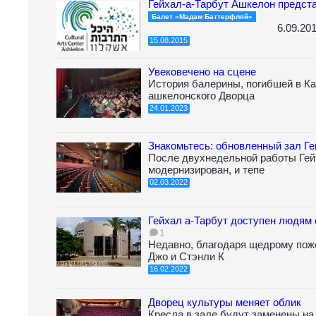
Гейхал-а-Тарбут Ашкелон предст
Балет «Мадам Баттерфляй»
6.09.201
15.08.2015
Увековечено на сцене
История балерины, погибшей в Ка
ашкелонского Дворца
24.01.2023
Знакомьтесь: обновленный зал Г
После двухнедельной работы Гей
модернизирован, и тепе
02.03.2022
Гейхал а-Тарбут доступен людям
1
Недавно, благодаря щедрому пож
Джо и Стэнли К
16.02.2022
Дворец культуры меняет облик
Кресла в зале будут заменены н