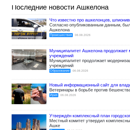
Последние новости Ашкелона
Что известно про ашкелонцев, шпиони
Согласно опубликованным данным, бы
Ашкелона
Происшествия
06.08.2026
Муниципалитет Ашкелона продолжает 
учреждений
Муниципалитет продолжает модерниза
учреждений
Образование
06.08.2026
Новый информационный сайт для влад
Ветеринары в борьбе против бешенств
Ирия
06.08.2026
Утверждён комплексный план городско
Местный комитет утвердил комплексный
Ашке