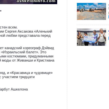
»
стен всем.
ии Сергея Аксакова «Аленький
нной любви представала перед
ает канадский хореограф Дэйвид
й «Израильский балет». Это
шными костюмами, придуманными
й моды от Живанши и Кристиана
ляд, и «Красавица и чудовище»
с участием тридцати
Тарбут Ашкелона