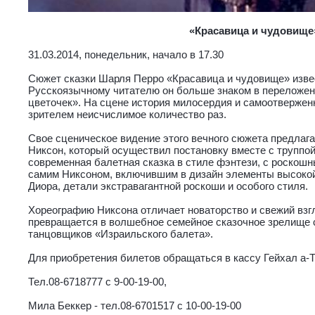
«Красавица и чудовище
31.03.2014, понедельник, начало в 17.30
Сюжет сказки Шарля Перро «Красавица и чудовище» изве
Русскоязычному читателю он больше знаком в переложен
цветочек». На сцене история милосердия и самоотверже
зрителем неисчислимое количество раз.
Свое сценическое видение этого вечного сюжета предлаг
Никсон, который осуществил постановку вместе с труппо
современная балетная сказка в стиле фэнтези, с роско
самим Никсоном, включившим в дизайн элементы высоко
Диора, детали экстравагантной роскоши и особого стиля.
Хореографию Никсона отличает новаторство и свежий взг
превращается в волшебное семейное сказочное зрелище 
танцовщиков «Израильского балета».
Для приобретения билетов обращаться в кассу Гейхал а-
Тел.08-6718777 с 9-00-19-00,
Мила Беккер - тел.08-6701517 с 10-00-19-00