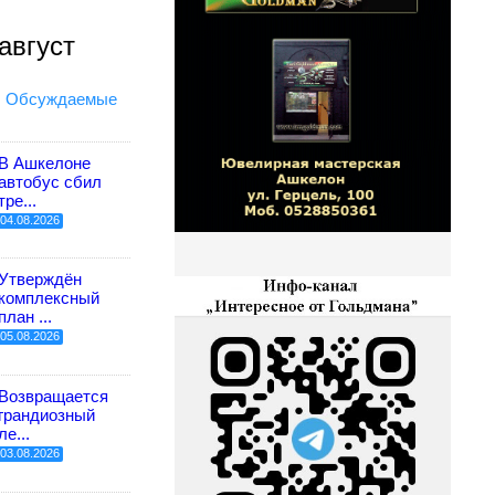
август
Обсуждаемые
В Ашкелоне
автобус сбил
тре...
04.08.2026
Утверждён
комплексный
план ...
05.08.2026
Возвращается
грандиозный
ле...
03.08.2026