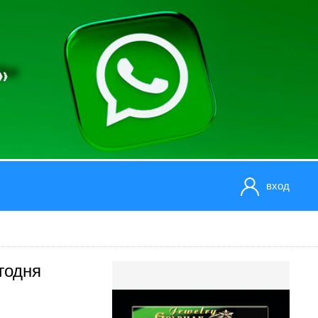
вход
годня