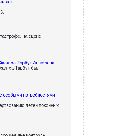
авляет
5,
тастрофе, на сцене
ейхал-ха-Тарбут Ашкелона
хал-ха-Тарбут был
 с особыми потребностями
ертвованию детей покойных
а прошедшие контроль