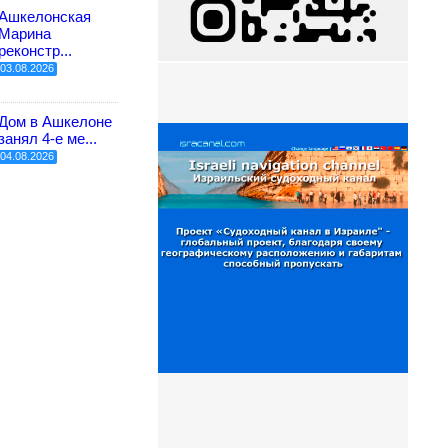
Ашкелонская
Марина
реконстр...
03.08.2026
Дом в Ашкелоне
занял 4-е ме...
04.08.2026