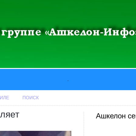
.
АИЛЕ
ПОИСК
вляет
Ашкелон се