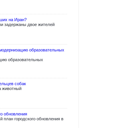
вших на Иран?
ли задержаны двое жителей
модернизацию образовательных
цию образовательных
ельцев собак
а животный
го обновления
 план городского обновления в