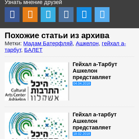
Узнать мнение друзей
Похожие статьи из архива
Метки:
Мадам Батерфляй
,
Ашкелон
,
гейхал а-
тарбут
,
БАЛЕТ
Гейхал а-Тарбут
Ашкелон
представляет
04.04.2018
Гейхал а-тарбут
Ашкелон
представляет
18.02.2018