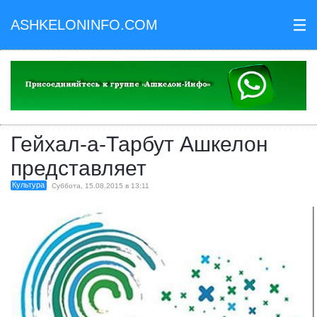
ASHKELONINFO.COM
III
Гейхал-а-Тарбут Ашкелон
представляет
Культура
Суббота, 15.08.2015 в 13:11