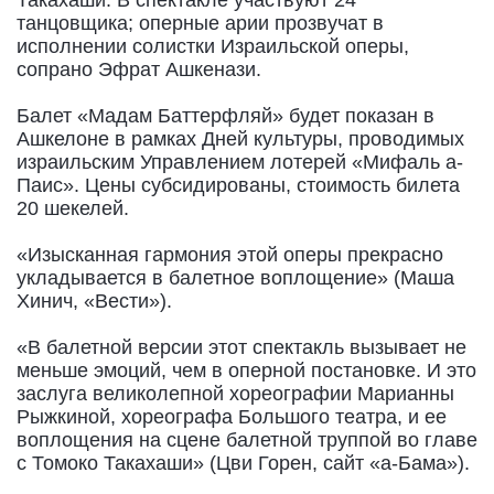
Такахаши. В спектакле участвуют 24
танцовщика; оперные арии прозвучат в
исполнении солистки Израильской оперы,
сопрано Эфрат Ашкенази.
Балет «Мадам Баттерфляй» будет показан в
Ашкелоне в рамках Дней культуры, проводимых
израильским Управлением лотерей «Мифаль а-
Паис». Цены субсидированы, стоимость билета
20 шекелей.
«Изысканная гармония этой оперы прекрасно
укладывается в балетное воплощение» (Маша
Хинич, «Вести»).
«В балетной версии этот спектакль вызывает не
меньше эмоций, чем в оперной постановке. И это
заслуга великолепной хореографии Марианны
Рыжкиной, хореографа Большого театра, и ее
воплощения на сцене балетной труппой во главе
с Томоко Такахаши» (Цви Горен, сайт «а-Бама»).