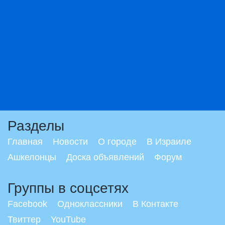
Разделы
Главная
Новости
О городе
В Израиле
Ашкелонцы
Доска объявлений
Форум
Группы в соцсетях
Facebook
Одноклассники
В Контакте
Твиттер
YouTube