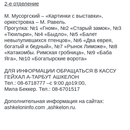
2-е отделение
М. Мусоргский – «Картинки с выставки»,
оркестровка – М. Равель.
Прогулка: №1 «Гном», №2 «Старый замок», №3
«Тюильри», №4 «Быдло», №5 «Балет
невылупившихся птенцов», №6 «Два еврея,
богатый и бедный», №7 «Рынок Лиможе», №8
«Катакомбы. Римская гробница», №9 «Баба
Яга», №10 «Богатырские ворота»
ДЛЯ ИНФОРМАЦИИ ОБРАЩАТЬСЯ В КАССУ
ГЕЙХАЛ А-ТАРБУТ АШКЕЛОН
Тел.: 08-6718777 –с 9:00 до19:00,
Мила Беккер. Тел.: 08-6701517
Дополнительная информация на сайтах:
ashkeloninfo.com ,ashkelon.ru.