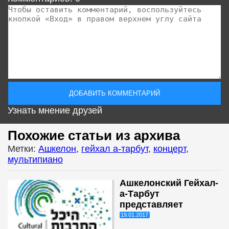
Узнать мнение друзей
Похожие статьи из архива
Метки:
Ашкелон
,
гейхал а-тарбут
,
концерт
,
мультипиано
Ашкелонский Гейхал-
а-Тарбут
представляет
19.01.2017