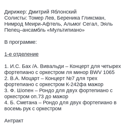
Дирижер: Дмитрий Яблонский
Солисты: Томер Лев, Береника Гликсман,
Нимрод Меири-Афтель, Альмог Сегал, Эяль
Пелец–ансамбль «Мультипиано»
В программе:
1-е отделение
1. И.С. Бах /А. Вивальди – Концерт для четырех
фортепиано с оркестром ля минор BWV 1065
2. В.А. Моцарт – Концерт №7 для трех
фортепиано с оркестром К-242фа мажор
3. Ф. Шопен – Рондо для двух фортепиано с
оркестром оп.73 до мажор
4. Б. Сметана – Рондо для двух фортепиано в
восемь рук с оркестром
Антракт